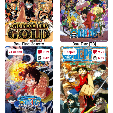
Ван-Пис: Золото
Ван-Пис [ТВ]
21 серия
9.29
1 серия
9.77
8.42
6.69