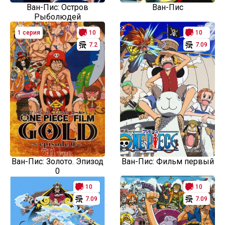
Ван-Пис: Остров
Ван-Пис
Рыболюдей
1 серия
10
10
7.2
7.09
Ван-Пис: Золото. Эпизод
Ван-Пис: Фильм первый
0
10
10
7.09
7.09