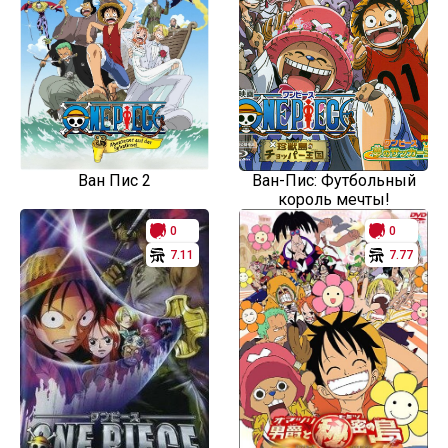
Ван Пис 2
Ван-Пис: Футбольный
король мечты!
0
0
7.11
7.77