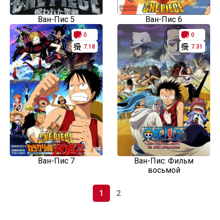
Ван-Пис 5
Ван-Пис 6
0
0
7.18
7.31
Ван-Пис 7
Ван-Пис: Фильм
восьмой
1
2