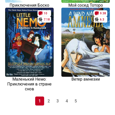
Приключения Боско
Мой сосед Тоторо
10
9.38
7.18
6.3
Маленький Немо:
Ветер амнезии
Приключения в стране
снов
1
2
3
4
5