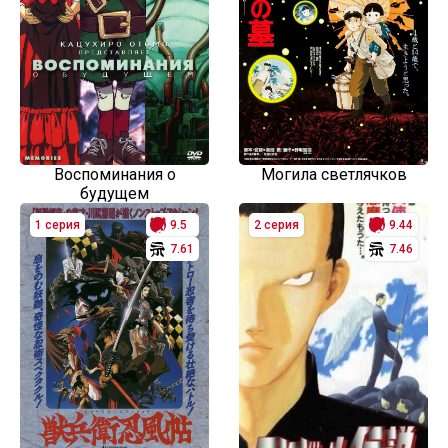
Воспоминания о
Могила светлячков
будущем
1 серия
9.5
2 серия
9.44
7.61
7.46