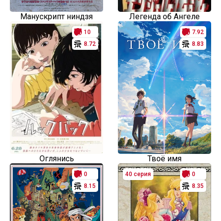
Манускрипт ниндзя
Легенда об Ангеле
10
7.92
8.72
8.83
Оглянись
Твоё имя
0
40 серия
0
8.15
8.35