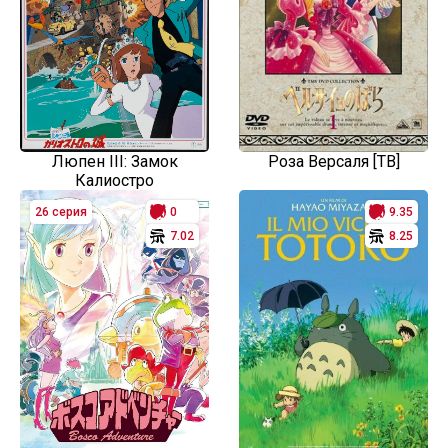
Люпен III: Замок
Роза Версаля [ТВ]
Калиостро
26 серия
0
9.35
7.02
8.25