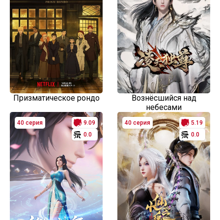
Призматическое рондо
Вознёсшийся над
небесами
40 серия
9.09
40 серия
5.19
0.0
0.0