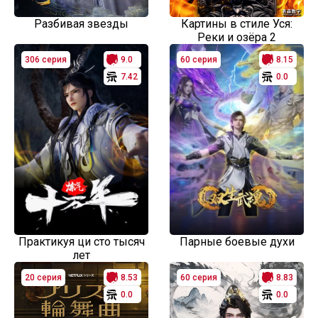
Разбивая звезды
Картины в стиле Уся:
Реки и озёра 2
306 серия
9.0
60 серия
8.15
7.42
0.0
Практикуя ци сто тысяч
Парные боевые духи
лет
20 серия
8.53
60 серия
8.83
0.0
0.0