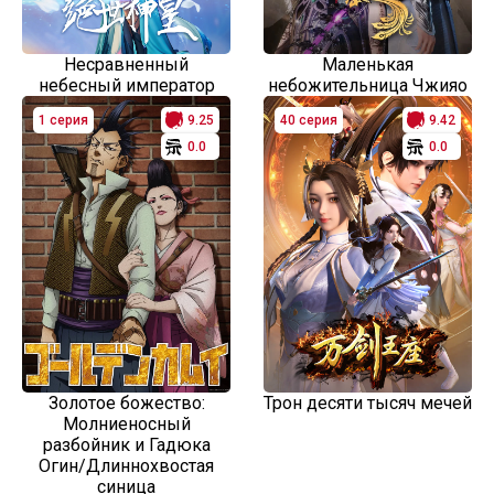
Несравненный
Маленькая
небесный император
небожительница Чжияо
1 серия
9.25
40 серия
9.42
0.0
0.0
Золотое божество:
Трон десяти тысяч мечей
Молниеносный
разбойник и Гадюка
Огин/Длиннохвостая
синица