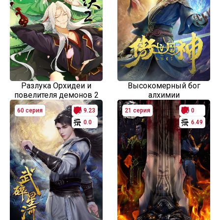
Разлука Орхидеи и
Высокомерный бог
повелителя демонов 2
алхимии
60 серия
9.23
21 серия
0
0.0
6.49