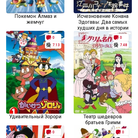
Покемон: Алмаз и
Исчезновение Конана
жемчуг
Эдогавы: Два самых
худших дня в истории
0
0
7.13
7.48
Удивительный Зорори
Театр шедевров
братьев Гримм
0
0