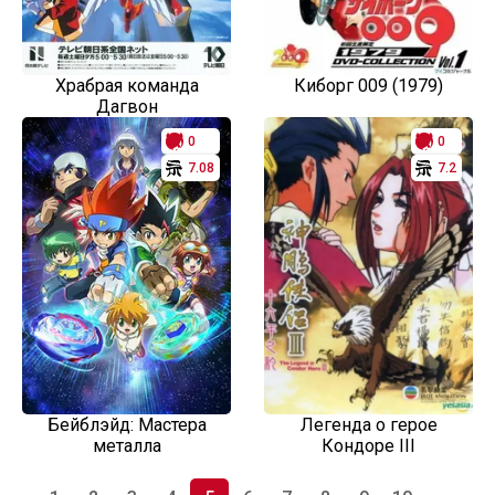
Храбрая команда
Киборг 009 (1979)
Дагвон
0
0
7.08
7.2
Бейблэйд: Мастера
Легенда о герое
металла
Кондоре III