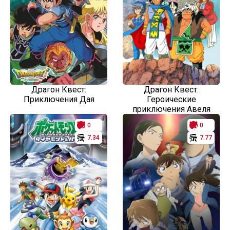
Драгон Квест:
Драгон Квест:
Приключения Дая
Героические
приключения Авеля
0
0
7.34
7.77