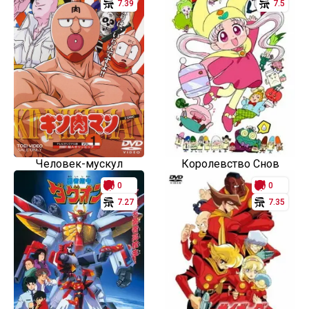
7.39
7.5
Человек-мускул
Королевство Снов
0
0
7.27
7.35