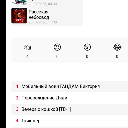
29-07-2026, 04:30
Рассекая
небосвод
28-07-2026, 11:30
👍
😍
😲
😂
4
0
0
0
Мобильный воин ГАНДАМ Виктория
Перерождение Дяди
Вечера с кошкой [ТВ-1]
Трикстер