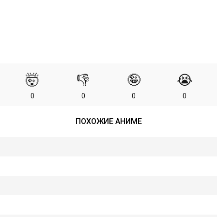
🤯
👎
🤪
😭
0
0
0
0
ПОХОЖИЕ АНИМЕ