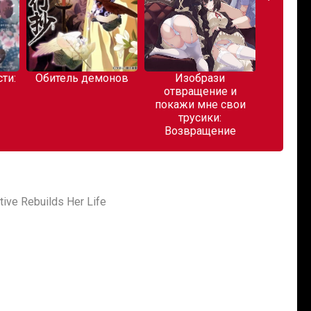
ль демонов
Изобрази
Король ночи
отвращение и
покажи мне свои
трусики:
Возвращение
e Rebuilds Her Life