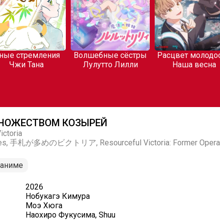
ния
Волшебные сёстры
Расцвет молодости:
Обите
Лулутто Лилли
Наша весна
МНОЖЕСТВОМ КОЗЫРЕЙ
ictoria
aces, 手札が多めのビクトリア, Resourceful Victoria: Former Operativ
аниме
2026
Нобукагэ Кимура
Моэ Хюга
Наохиро Фукусима, Shuu