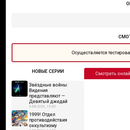
О
СМОТ
Осуществляется тестирова
НОВЫЕ СЕРИИ
Смотреть онла
Звёздные войны:
Видения
представляют —
Девятый джедай
5-08-2026, 15:00
1999! Отдел
противодействия
оккультизму