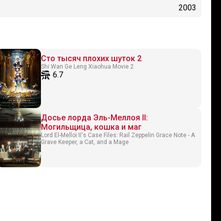
2003
Сто тысяч плохих шуток 2
Shi Wan Ge Leng Xiaohua Movie 2
6.7
Досье лорда Эль-Меллоя II:
Могильщица, кошка и маг
Lord El-Melloi II's Case Files: Rail Zeppelin Grace Note - A
Grave Keeper, a Cat, and a Mage