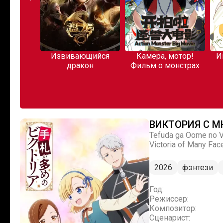
Извивающийся
Камера, мотор!
Иные стремле
дракон
Фильм о монстрах
Чжи Тана
ВИКТОРИЯ С 
Tefuda ga Oome no V
Victoria of Many F
2026
фэнтези
Год:
Режиссер:
Композитор:
Сценарист: