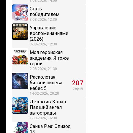
3-08-2026, 14:00
Стать
победителем
3-08-2026, 12:30
Управление
воспоминаниями
(2026)
3-08-2026, 12:30
Моя геройская
академия: Я тоже
герой
2-08-2026, 21:30
Расколотая
207
битвой синева
небес 5
серия
14-02-2026, 20:20
Детектив Конан:
Падший ангел
автострады
1-08-2026, 16:30
Санка Рэа: Эпизод
13