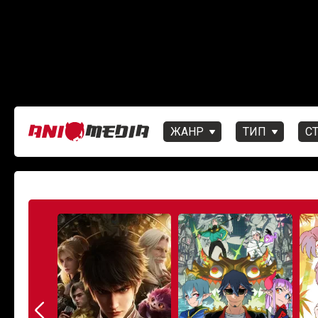
ЖАНР
ТИП
С