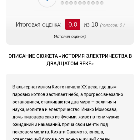
Итоговая оценка:
0.0
из 10
(голосов:
0
/
История оценок
)
ОПИСАНИЕ СЮЖЕТА «ИСТОРИЯ ЭЛЕКТРИЧЕСТВА В
ДВАДЦАТОМ ВЕКЕ»
В альтернативном Киото начала XX века, где дым
паровых котлов застилает небо, а прогресс внезапно
остановился, сталкиваются два мира — религия и
наука, молитва и электричество. Инако Момокава,
дочь пивовара сакэ из Фусими, живёт в тени чужих
ожиданий и наказаний, пряча свои мечты под
покровом молитв. Кихати Сакамото, юноша,
отвергающий богов и отчаянно ищущий следы