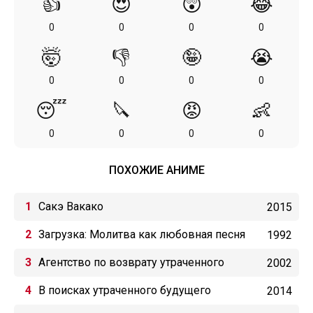
👍
😍
😲
😂
0
0
0
0
🤯
👎
🤪
😭
0
0
0
0
😴
🔪
😡
👶
0
0
0
0
ПОХОЖИЕ АНИМЕ
Сакэ Вакако
2015
Загрузка: Молитва как любовная песня
1992
Агентство по возврату утраченного
2002
В поисках утраченного будущего
2014