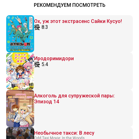
РЕКОМЕНДУЕМ ПОСМОТРЕТЬ
Ох, уж этот экстрасенс Сайки Кусуо!
8.3
Иродоримидори
5.4
Алкоголь для супружеской пары:
Эпизод 14
Необычное такси: В лесу
Odd Taxi Movie: In the Woods