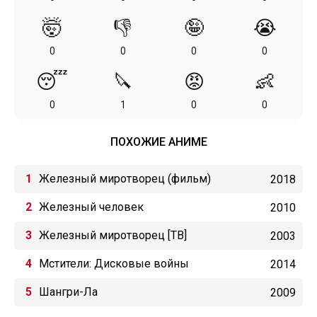
🤯
👎
🤪
😭
0
0
0
0
😴
🔪
😡
👶
0
1
0
0
ПОХОЖИЕ АНИМЕ
Железный миротворец (фильм)
2018
Железный человек
2010
Железный миротворец [ТВ]
2003
Мстители: Дисковые войны
2014
Шангри-Ла
2009