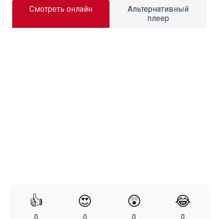
Смотреть онлайн
Альтернативный
плеер
👍
😍
😲
😂
0
0
0
0