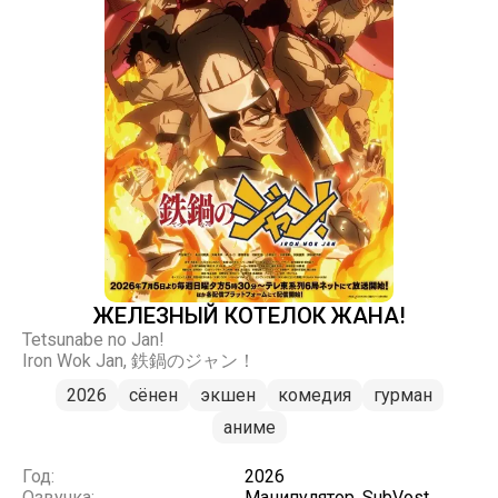
ЖЕЛЕЗНЫЙ КОТЕЛОК ЖАНА!
Tetsunabe no Jan!
Iron Wok Jan, 鉄鍋のジャン！
2026
сёнен
экшен
комедия
гурман
аниме
Год:
2026
Озвучка:
Манипулятор, SubVost