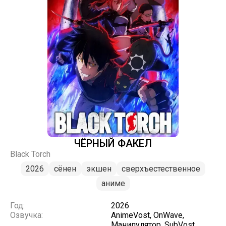
ЧЁРНЫЙ ФАКЕЛ
Black Torch
2026
сёнен
экшен
сверхъестественное
аниме
Год:
2026
Озвучка:
AnimeVost, OnWave,
Манипулятор, SubVost