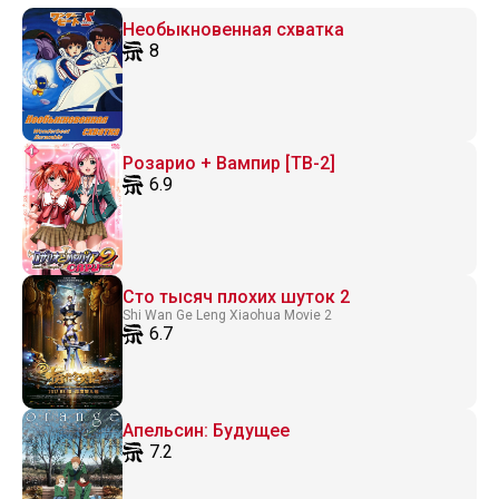
Необыкновенная схватка
8
Розарио + Вампир [ТВ-2]
6.9
Сто тысяч плохих шуток 2
Shi Wan Ge Leng Xiaohua Movie 2
6.7
Апельсин: Будущее
7.2