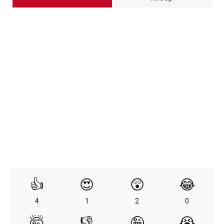
👍
😍
😲
😂
4
1
2
0
🤯
👎
🤪
😭