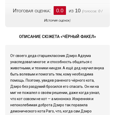
Итоговая оценка:
0.0
из 10
(голосов:
0
/
История оценок
)
ОПИСАНИЕ СЮЖЕТА «ЧЁРНЫЙ ФАКЕЛ»
От своего деда старшеклассник Дзиро Адзума
унаследовал многое: и способность общаться с
животными, и техники ниндзя. А ещё дед научил внука
быть волевым и помогать тем, кому необходима
помощь. Поэтому, увидев раненого чёрного кота,
Дзиро без раздумий бросился его спасать. Он ни на
миг не пожалел о своём решении, даже когда узнал,
что кот совсем не кот — а мононокэ. Искренняя и
непоколебимая доброта Дзиро так поразила
демонического кота Раго, что, когда сам Дзиро