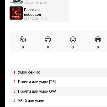
29-07-2026, 04:30
Рассекая
небосвод
28-07-2026, 11:30
👍
😍
😲
😂
0
0
0
0
Умри сейчас
Прочти или умри [ТВ]
Прочти или умри OVA
Убей или умри