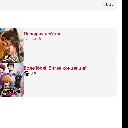
2007
Пожирая небеса
Tun Tian Ji
Волейбол!! Битва концепций
7.2