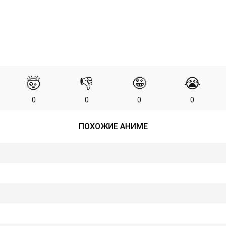
🤯
👎
🤪
😭
0
0
0
0
ПОХОЖИЕ АНИМЕ