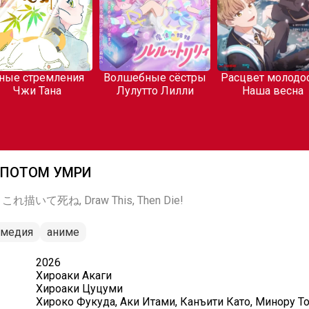
ные стремления
Волшебные сёстры
Расцвет молодос
Чжи Тана
Лулутто Лилли
Наша весна
 ПОТОМ УМРИ
e!, これ描いて死ね, Draw This, Then Die!
омедия
аниме
2026
Хироаки Акаги
Хироаки Цуцуми
Хироко Фукуда, Аки Итами, Канъити Като, Минору Т