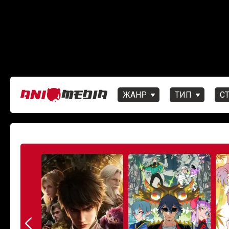
ЖАНР
ТИП
С