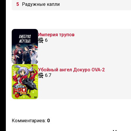
Радужные капли
Империя трупов
6
Убойный ангел Докуро OVA-2
6.7
Комментариев:
0