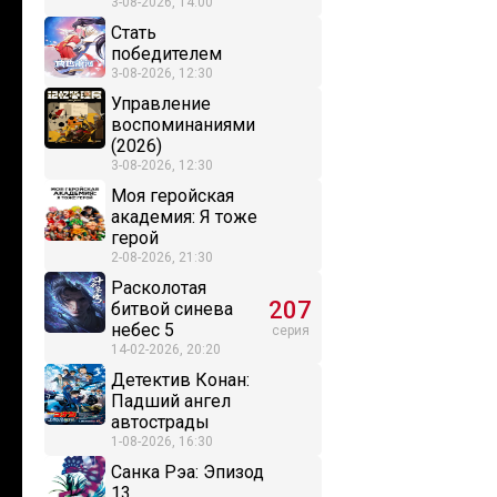
3-08-2026, 14:00
Стать
победителем
3-08-2026, 12:30
Управление
воспоминаниями
(2026)
3-08-2026, 12:30
Моя геройская
академия: Я тоже
герой
2-08-2026, 21:30
Расколотая
207
битвой синева
небес 5
серия
14-02-2026, 20:20
Детектив Конан:
Падший ангел
автострады
1-08-2026, 16:30
Санка Рэа: Эпизод
13