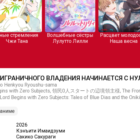
ные стремления
Волшебные сёстры
Расцвет молодос
Чжи Тана
Лулутто Лилли
Наша весна
ИГРАНИЧНОГО ВЛАДЕНИЯ НАЧИНАЕТСЯ С НУ
 no Henkyou Ryoushu-sama
Begins with Zero Subjects, 領民0人スタートの辺境領主様, The Frontier 
 Lord Begins with Zero Subjects: Tales of Blue Dias and the Oni
аниме
2026
Кэнъити Имаидзуми
Сакико Сакураги