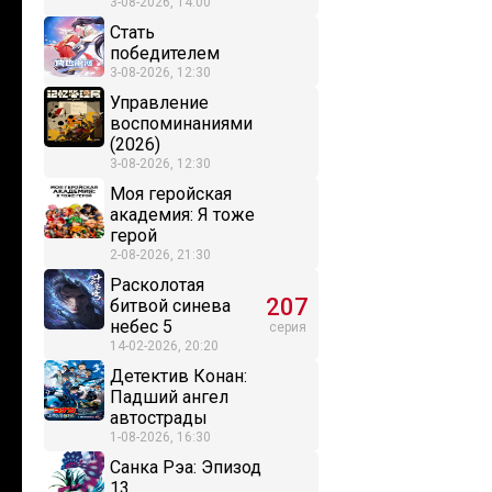
3-08-2026, 14:00
Стать
победителем
3-08-2026, 12:30
Управление
воспоминаниями
(2026)
3-08-2026, 12:30
Моя геройская
академия: Я тоже
герой
2-08-2026, 21:30
Расколотая
207
битвой синева
небес 5
серия
14-02-2026, 20:20
Детектив Конан:
Падший ангел
автострады
1-08-2026, 16:30
Санка Рэа: Эпизод
13