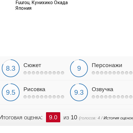
Fuurou, Кунихико Окада
Япония
Сюжет
Персонажи
Рисовка
Озвучка
Итоговая оценка:
9.0
из 10
(голосов:
4
/
История оценок