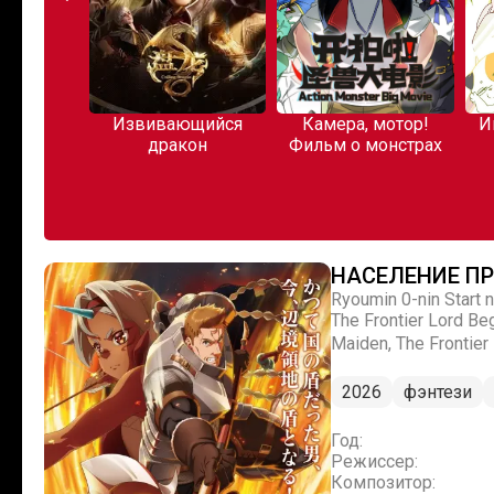
перекуре
Извивающийся
Камера, мотор!
И
аркетом
дракон
Фильм о монстрах
НАСЕЛЕНИЕ ПР
Ryoumin 0-nin Start
The Frontier Lord 
Maiden, The Frontier
2026
фэнтези
Год:
Режиссер:
Композитор: