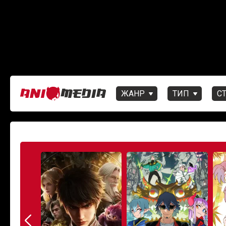
ЖАНР
ТИП
С