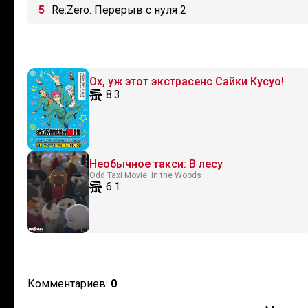
Re:Zero. Перерыв с нуля 2
Ох, уж этот экстрасенс Сайки Кусуо!
8.3
Необычное такси: В лесу
Odd Taxi Movie: In the Woods
6.1
Комментариев:
0