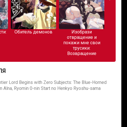
ти:
Обитель демонов
Изобрази
Коро
отвращение и
покажи мне свои
трусики:
Возвращение
ЛЯ
Lord Begins with Zero Subjects: The Blue-Horned
kin Alna, Ryomin 0-nin Start no Henkyo Ryoshu-sama