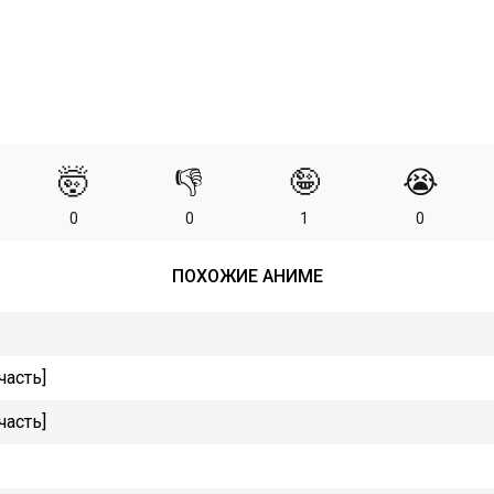
🤯
👎
🤪
😭
0
0
1
0
ПОХОЖИЕ АНИМЕ
часть]
часть]