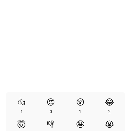
👍
😍
😲
😂
1
0
1
2
🤯
👎
🤪
😭