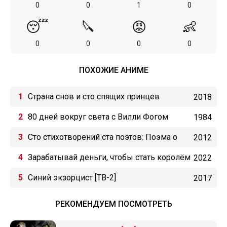
0
0
1
0
😴
🔪
😡
👶
0
0
0
0
ПОХОЖИЕ АНИМЕ
Страна снов и сто спящих принцев
2018
80 дней вокруг света с Вилли Фогом
1984
Сто стихотворений ста поэтов: Поэма о
2012
любви
Зарабатывай деньги, чтобы стать королём
2022
Синий экзорцист [ТВ-2]
2017
РЕКОМЕНДУЕМ ПОСМОТРЕТЬ