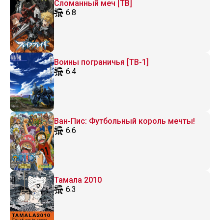
Сломанный меч [ТВ]
6.8
Воины пограничья [ТВ-1]
6.4
Ван-Пис: Футбольный король мечты!
6.6
Тамала 2010
6.3