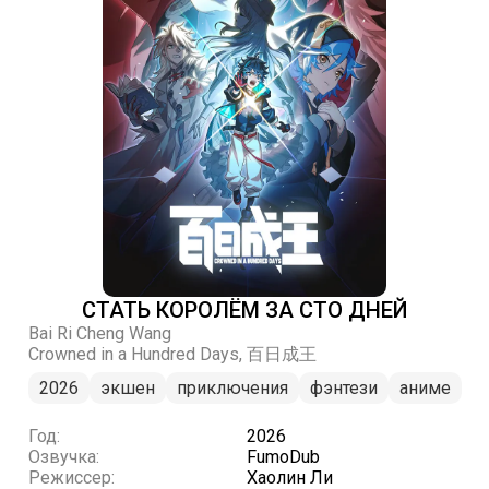
СТАТЬ КОРОЛЁМ ЗА СТО ДНЕЙ
Bai Ri Cheng Wang
Crowned in a Hundred Days, 百日成王
2026
экшен
приключения
фэнтези
аниме
Год:
2026
Озвучка:
FumoDub
Режиссер:
Хаолин Ли