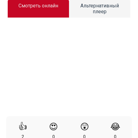
Смотреть онлайн
Альтернативный
плеер
👍
😍
😲
😂
2
0
0
0