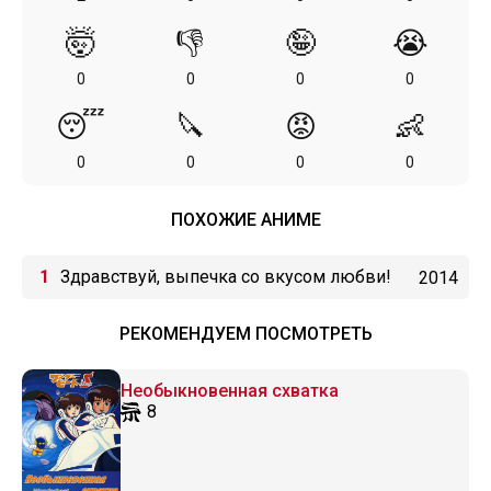
🤯
👎
🤪
😭
0
0
0
0
😴
🔪
😡
👶
0
0
0
0
ПОХОЖИЕ АНИМЕ
Здравствуй, выпечка со вкусом любви!
2014
РЕКОМЕНДУЕМ ПОСМОТРЕТЬ
Необыкновенная схватка
8