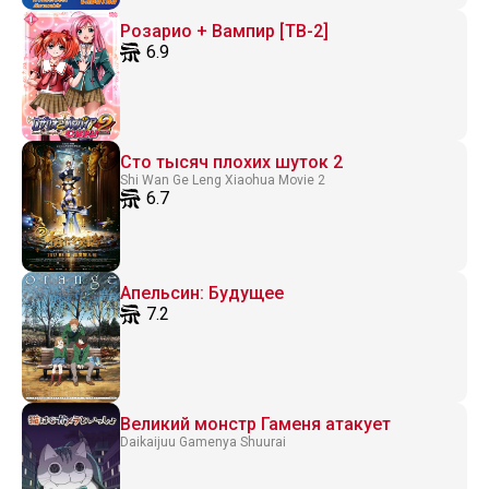
Розарио + Вампир [ТВ-2]
6.9
Сто тысяч плохих шуток 2
Shi Wan Ge Leng Xiaohua Movie 2
6.7
Апельсин: Будущее
7.2
Великий монстр Гаменя атакует
Daikaijuu Gamenya Shuurai