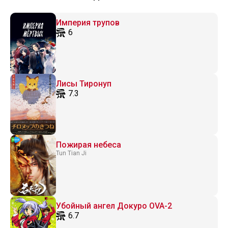
Империя трупов
6
Лисы Тиронуп
7.3
Пожирая небеса
Tun Tian Ji
Убойный ангел Докуро OVA-2
6.7