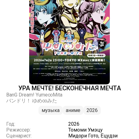
УРА МЕЧТЕ! БЕСКОНЕЧНАЯ МЕЧТА
BanG Dream! Yume∞Mita
バンドリ！ ゆめ∞みた
музыка
аниме
2026
Год:
2026
Режиссер:
Томоми Умэцу
Сценарист:
Мидори Гото, Ёцудзи