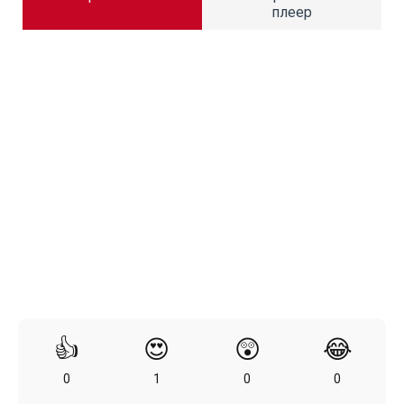
плеер
👍
😍
😲
😂
0
1
0
0