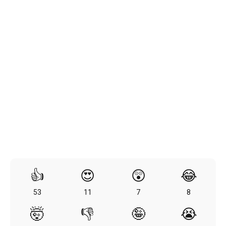
👍
😍
😲
😂
53
11
7
8
🤯
👎
🤪
😭