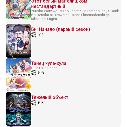
Этот белый маг слишком
нестандартный
Yuusha Party wo Tsuihou sareta Shiromadoushi, S-Rank
Boukensha ni Hirowareru: Kono Shiromadoushi ga
Kikakugai Sugiru
Би: Начало (первый сезон)
7.1
Танец хула-хула
Hula Fulla Dance
5.6
Тяжёлый объект
6.3