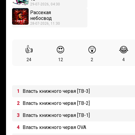
29-07-2026, 04:30
Рассекая
небосвод
28-07-2026, 11:30
👍
😍
😲
😂
24
12
2
4
Власть книжного червя [ТВ-3]
Власть книжного червя [ТВ-2]
Власть книжного червя [ТВ-1]
Власть книжного червя OVA