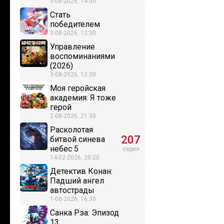
3-08-2026, 14:00
Стать
победителем
3-08-2026, 12:30
Управление
воспоминаниями
(2026)
3-08-2026, 12:30
Моя геройская
академия: Я тоже
герой
2-08-2026, 21:30
Расколотая
207
битвой синева
небес 5
серия
14-02-2026, 20:20
Детектив Конан:
Падший ангел
автострады
1-08-2026, 16:30
Санка Рэа: Эпизод
13