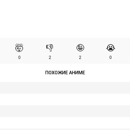
🤯
👎
🤪
😭
0
2
2
0
ПОХОЖИЕ АНИМЕ