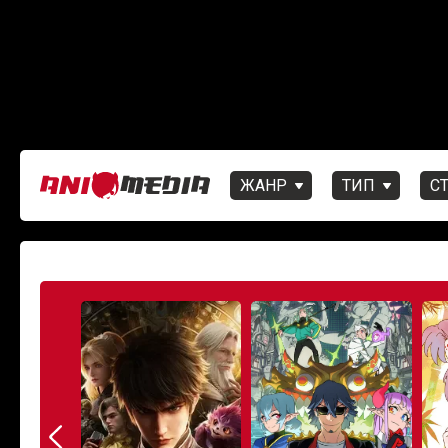
ЖАНР
ТИП
С