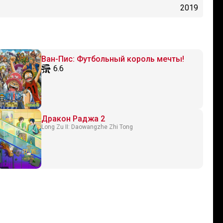
2019
Ван-Пис: Футбольный король мечты!
6.6
Дракон Раджа 2
Long Zu II: Daowangzhe Zhi Tong