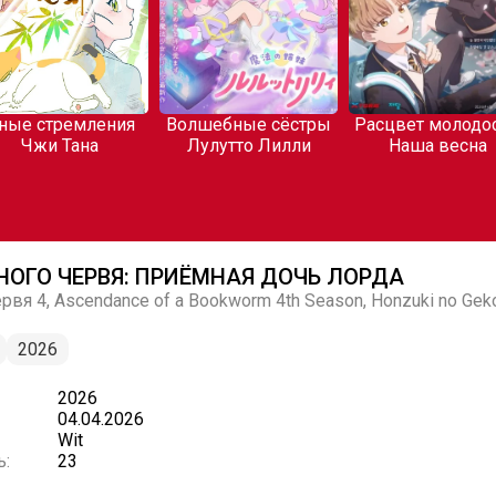
ные стремления
Волшебные сёстры
Расцвет молодос
Чжи Тана
Лулутто Лилли
Наша весна
ОГО ЧЕРВЯ: ПРИЁМНАЯ ДОЧЬ ЛОРДА
вя 4, Ascendance of a Bookworm 4th Season, Honzuki no Gek
2026
2026
04.04.2026
Wit
ь:
23