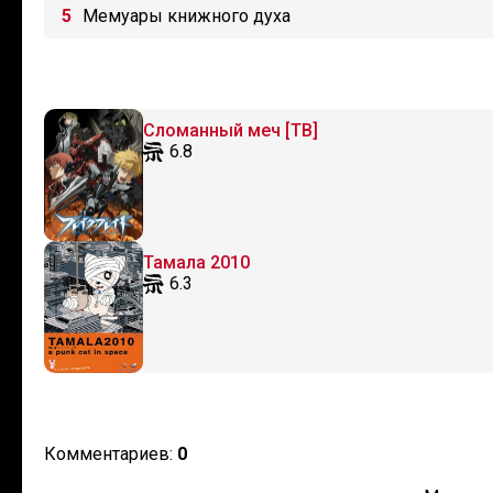
Мемуары книжного духа
Сломанный меч [ТВ]
6.8
Тамала 2010
6.3
Комментариев:
0