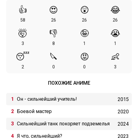
👍
😍
😲
😂
58
26
26
26
🤯
👎
🤪
😭
3
8
1
1
😴
🔪
😡
👶
2
0
0
3
ПОХОЖИЕ АНИМЕ
Он - сильнейший учитель!
2015
Боевой мастер
2020
Сильнейший танк покоряет подземелья
2024
Я что, сильнейший?
2023