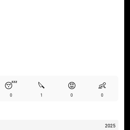
😴
🔪
😡
👶
0
1
0
0
2025