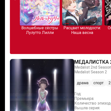
емления
Волшебные сёстры
Расцвет молодости:
О
ана
Лулутто Лилли
Наша весна
МЕДАЛИСТКА 
Medalist 2nd Seaso
Medalist Season 2
драма
спорт
2
Год:
Премьера:
Количество эпизод
Вышла серия: