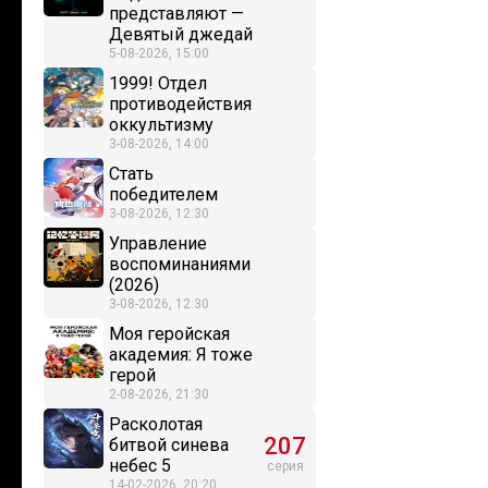
представляют —
Девятый джедай
5-08-2026, 15:00
1999! Отдел
противодействия
оккультизму
3-08-2026, 14:00
Стать
победителем
3-08-2026, 12:30
Управление
воспоминаниями
(2026)
3-08-2026, 12:30
Моя геройская
академия: Я тоже
герой
2-08-2026, 21:30
Расколотая
207
битвой синева
небес 5
серия
14-02-2026, 20:20