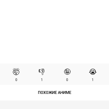
🤯
👎
🤪
😭
0
1
0
1
ПОХОЖИЕ АНИМЕ