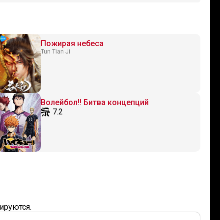
Пожирая небеса
Tun Tian Ji
Волейбол!! Битва концепций
7.2
ируются.