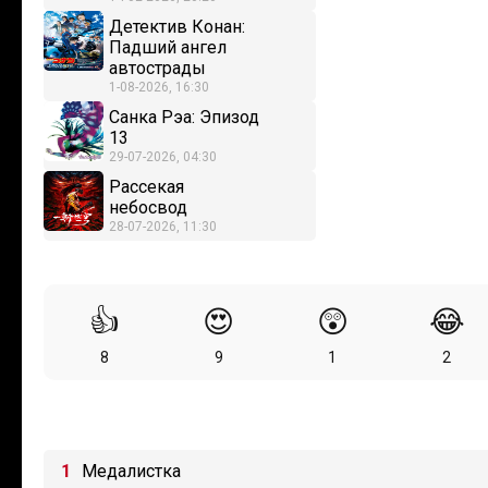
Детектив Конан:
Падший ангел
автострады
1-08-2026, 16:30
Санка Рэа: Эпизод
13
29-07-2026, 04:30
Рассекая
небосвод
28-07-2026, 11:30
👍
😍
😲
😂
8
9
1
2
Медалистка