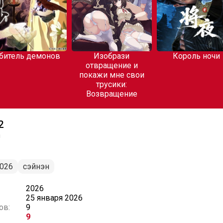
битель демонов
Изобрази
Король ночи
отвращение и
покажи мне свои
трусики:
Возвращение
2
n
026
сэйнэн
2026
25 января 2026
ов:
9
9