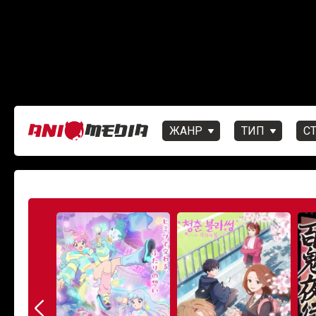
ЖАНР
ТИП
С