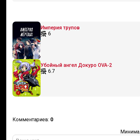
Империя трупов
6
Убойный ангел Докуро OVA-2
6.7
Комментариев:
0
Минимал