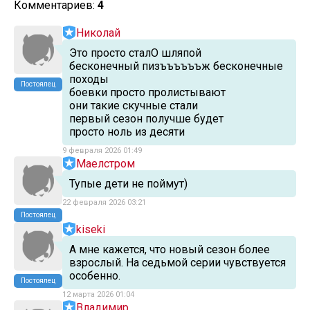
Комментариев:
4
Николай
Это просто сталО шляпой
бесконечный пизъъъъъъж бесконечные
походы
Постоялец
боевки просто пролистывают
они такие скучные стали
первый сезон получше будет
просто ноль из десяти
9 февраля 2026 01:49
Маелстром
Тупые дети не поймут)
22 февраля 2026 03:21
Постоялец
kiseki
А мне кажется, что новый сезон более
взрослый. На седьмой серии чувствуется
особенно.
Постоялец
12 марта 2026 01:04
Владимир