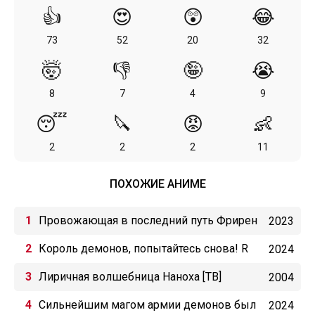
👍
😍
😲
😂
73
52
20
32
🤯
👎
🤪
😭
8
7
4
9
😴
🔪
😡
👶
2
2
2
11
ПОХОЖИЕ АНИМЕ
Провожающая в последний путь Фрирен
2023
Король демонов, попытайтесь снова! R
2024
Лиричная волшебница Наноха [ТВ]
2004
Сильнейшим магом армии демонов был
2024