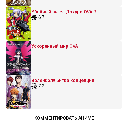
Убойный ангел Докуро OVA-2
6.7
Ускоренный мир OVA
Волейбол!! Битва концепций
7.2
КОММЕНТИРОВАТЬ АНИМЕ