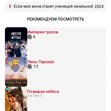
человек
Если моя жена станет ученицей начальной
2024
школы
РЕКОМЕНДУЕМ ПОСМОТРЕТЬ
Империя трупов
6
Лисы Тиронуп
7.3
Пожирая небеса
Tun Tian Ji