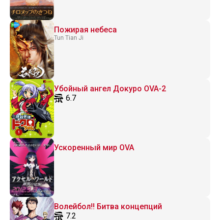
Пожирая небеса
Tun Tian Ji
Убойный ангел Докуро OVA-2
6.7
Ускоренный мир OVA
Волейбол!! Битва концепций
7.2