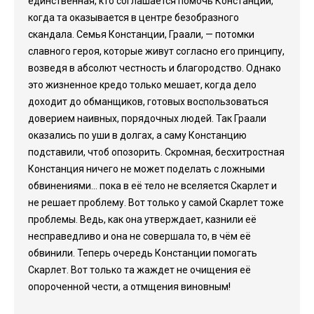
единственная, кто соглашается помочь Констанции,
когда та оказывается в центре безобразного
скандала. Семья Констанции, Граали, — потомки
славного героя, которые живут согласно его принципу,
возведя в абсолют честность и благородство. Однако
это жизненное кредо только мешает, когда дело
доходит до обманщиков, готовых воспользоваться
доверием наивных, порядочных людей. Так Граали
оказались по уши в долгах, а саму Констанцию
подставили, чтоб опозорить. Скромная, бесхитростная
Констанция ничего не может поделать с ложными
обвинениями... пока в её тело не вселяется Скарлет и
не решает проблему. Вот только у самой Скарлет тоже
проблемы. Ведь, как она утверждает, казнили её
несправедливо и она не совершала то, в чём её
обвинили. Теперь очередь Констанции помогать
Скарлет. Вот только та жаждет не очищения её
опороченной чести, а отмщения виновным!