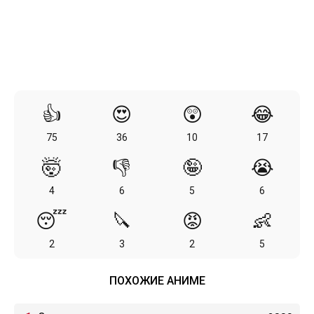
👍
😍
😲
😂
75
36
10
17
🤯
👎
🤪
😭
4
6
5
6
😴
🔪
😡
👶
2
3
2
5
ПОХОЖИЕ АНИМЕ