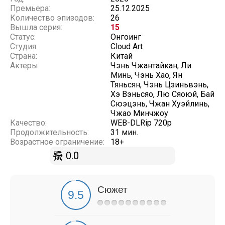
Премьера:
25.12.2025
Количество эпизодов:
26
Вышла серия:
15
Статус:
Онгоинг
Студия:
Cloud Art
Страна:
Китай
Актеры:
Чэнь Чжантайкан, Ли
Минь, Чэнь Хао, Ян
Тяньсян, Чэнь Цзиньвэнь,
Хэ Вэньсяо, Лю Сяоюй, Бай
Сюэцэнь, Чжан Хуэйлинь,
Чжао Минчжоу
Качество:
WEB-DLRip 720p
Продолжительность:
31 мин.
Возрастное ограничение:
18+
0.0
Сюжет