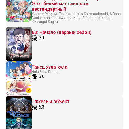
Этот белый маг слишком
нестандартный
Yuusha Party wo Tsuihou sareta Shiromadoushi, S-Rank
Boukensha ni Hirowareru: Kono Shiromadoushi ga
Kikakugai Sugiru
Би: Начало (первый сезон)
7.1
Танец хула-хула
Hula Fulla Dance
5.6
Тяжёлый объект
6.3