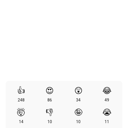
👍
😍
😲
😂
248
86
34
49
🤯
👎
🤪
😭
14
10
10
11