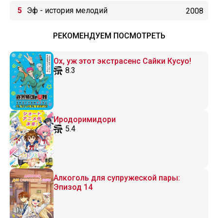
Эф - история мелодий
2008
РЕКОМЕНДУЕМ ПОСМОТРЕТЬ
Ох, уж этот экстрасенс Сайки Кусуо!
8.3
Иродоримидори
5.4
Алкоголь для супружеской пары:
Эпизод 14