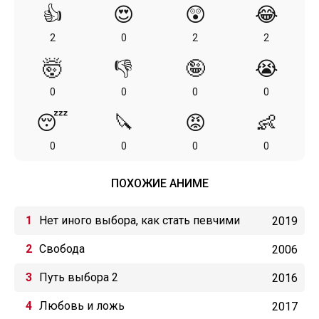
👍
😍
😲
😂
2
0
2
2
🤯
👎
🤪
😭
0
0
0
0
😴
🔪
😡
👶
0
0
0
0
ПОХОЖИЕ АНИМЕ
Нет иного выбора, как стать певчими
2019
зверями!
Свобода
2006
Путь выбора 2
2016
Любовь и ложь
2017