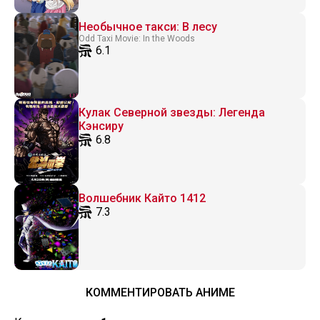
Необычное такси: В лесу
Odd Taxi Movie: In the Woods
6.1
Кулак Северной звезды: Легенда
Кэнсиру
6.8
Волшебник Кайто 1412
7.3
КОММЕНТИРОВАТЬ АНИМЕ