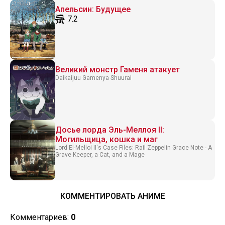
Апельсин: Будущее
7.2
Великий монстр Гаменя атакует
Daikaijuu Gamenya Shuurai
Досье лорда Эль-Меллоя II:
Могильщица, кошка и маг
Lord El-Melloi II's Case Files: Rail Zeppelin Grace Note - A
Grave Keeper, a Cat, and a Mage
КОММЕНТИРОВАТЬ АНИМЕ
Комментариев:
0