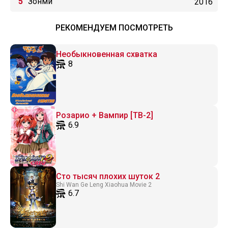
Зонми
2016
РЕКОМЕНДУЕМ ПОСМОТРЕТЬ
Необыкновенная схватка
8
Розарио + Вампир [ТВ-2]
6.9
Сто тысяч плохих шуток 2
Shi Wan Ge Leng Xiaohua Movie 2
6.7