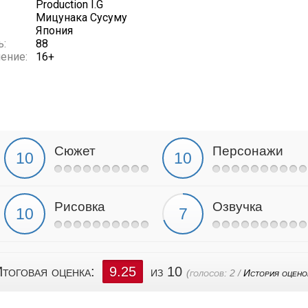
Production I.G
Мицунака Сусуму
Япония
ь:
88
ение:
16+
Сюжет
Персонажи
Рисовка
Озвучка
тоговая оценка:
9.25
из 10
(голосов:
2
/
История оцено