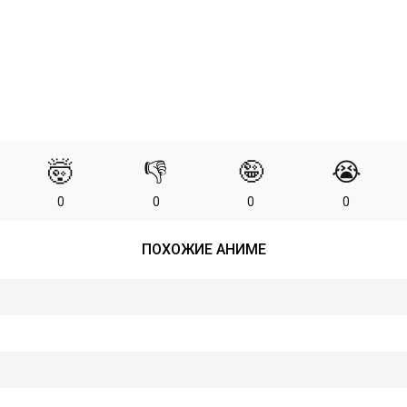
🤯
👎
🤪
😭
0
0
0
0
ПОХОЖИЕ АНИМЕ