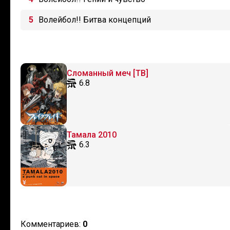
Волейбол!! Битва концепций
Сломанный меч [ТВ]
6.8
Тамала 2010
6.3
Комментариев:
0