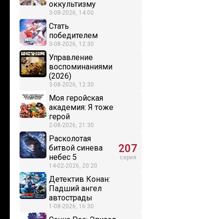
оккультизму
3-08-2026, 14:00
Стать
победителем
3-08-2026, 12:30
Управление
воспоминаниями
(2026)
3-08-2026, 12:30
Моя геройская
академия: Я тоже
герой
2-08-2026, 21:30
Расколотая
207
битвой синева
небес 5
серия
14-02-2026, 20:20
Детектив Конан:
Падший ангел
автострады
1-08-2026, 16:30