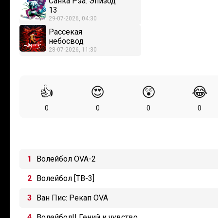
Санка Рэа: Эпизод
13
29-07-2026, 04:30
Рассекая
небосвод
28-07-2026, 11:30
👍
😍
😲
😂
0
0
0
0
Волейбол OVA-2
Волейбол [ТВ-3]
Ван Пис: Рекап OVA
Волейбол!! Гений и чувство