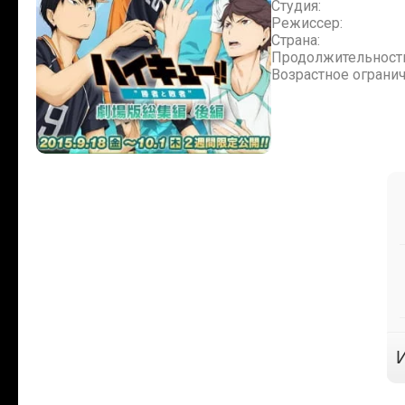
Студия:
Режиссер:
Страна:
Продолжительност
Возрастное огранич
И