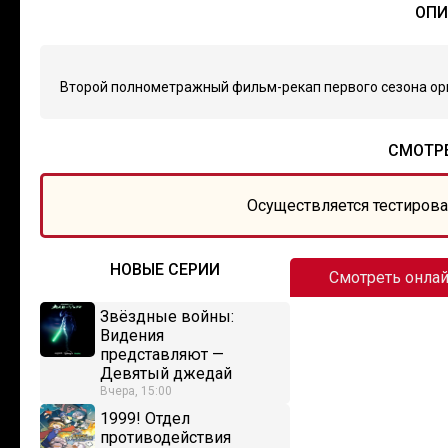
ОПИ
Второй полнометражный фильм-рекап первого сезона ори
СМОТРЕ
Осуществляется тестирова
НОВЫЕ СЕРИИ
Смотреть онла
Звёздные войны:
Видения
представляют —
Девятый джедай
Вчера, 15:00
1999! Отдел
противодействия