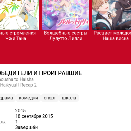
ные стремления
Волшебные сёстры
Расцвет молодос
Чжи Тана
Лулутто Лилли
Наша весна
ОБЕДИТЕЛИ И ПРОИГРАВШИЕ
housha to Haisha
 Haikyuu!! Recap 2
драма
комедия
спорт
школа
2015
18 сентября 2015
ов:
1
Завершён