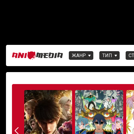
ЖАНР
ТИП
С