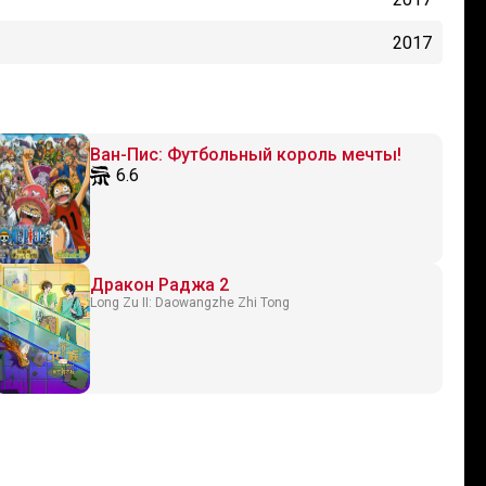
2017
Ван-Пис: Футбольный король мечты!
6.6
Дракон Раджа 2
Long Zu II: Daowangzhe Zhi Tong