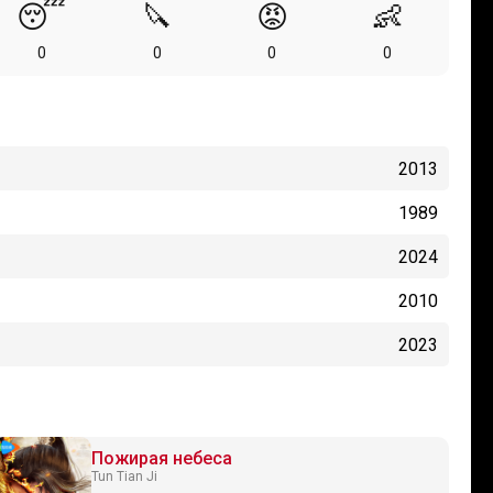
😴
🔪
😡
👶
0
0
0
0
2013
1989
2024
2010
2023
Пожирая небеса
Tun Tian Ji