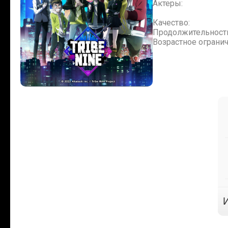
Актеры:
Качество:
Продолжительност
Возрастное огранич
И