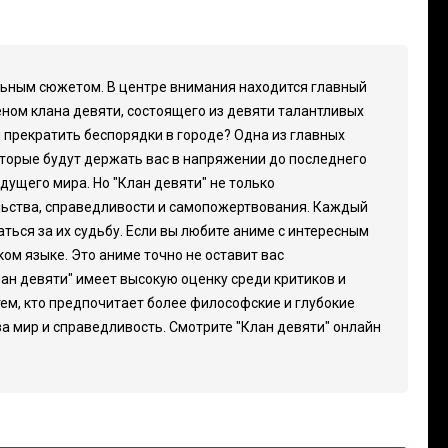
альным сюжетом. В центре внимания находится главный
еном клана девяти, состоящего из девяти талантливых
 прекратить беспорядки в городе? Одна из главных
оторые будут держать вас в напряжении до последнего
ущего мира. Но "Клан девяти" не только
ельства, справедливости и самопожертвования. Каждый
ться за их судьбу. Если вы любите аниме с интересным
ом языке. Это аниме точно не оставит вас
ан девяти" имеет высокую оценку среди критиков и
тем, кто предпочитает более философские и глубокие
а мир и справедливость. Смотрите "Клан девяти" онлайн