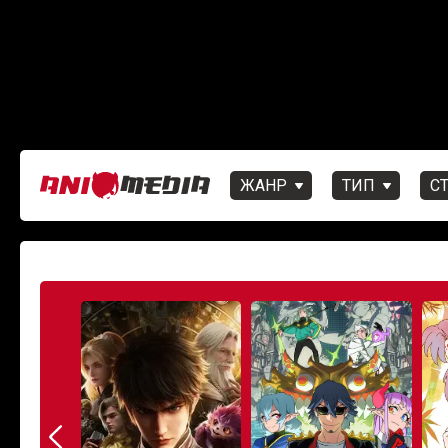
ЖАНР
ТИП
С