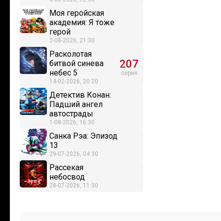
Моя геройская
академия: Я тоже
герой
2-08-2026, 21:30
Расколотая
207
битвой синева
небес 5
серия
14-02-2026, 20:20
Детектив Конан:
Падший ангел
автострады
1-08-2026, 16:30
Санка Рэа: Эпизод
13
29-07-2026, 04:30
Рассекая
небосвод
28-07-2026, 11:30