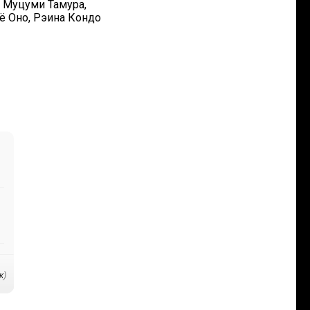
, Муцуми Тамура,
сё Оно, Рэина Кондо
к
)