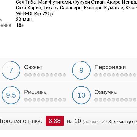
Сёя Тиба, Маи Футигами, Фукуси Отиаи, Акира Исида
Сюн Хориэ, Тихару Савасиро, Кэнтаро Кумагаи, Кэн
WEB-DLRip 720p
ь:
23 мин.
ение:
18+
Сюжет
Персонажи
Рисовка
Озвучка
тоговая оценка:
8.88
из 10
(голосов:
2
/
История оцено