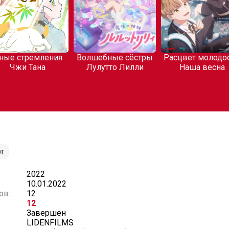
ные стремления
Волшебные сёстры
Расцвет молодос
Чжи Тана
Лулутто Лилли
Наша весна
т
2022
10.01.2022
ов:
12
12
Завершён
LIDENFILMS