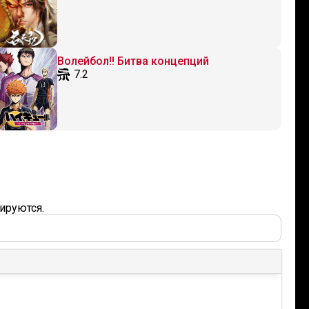
Волейбол!! Битва концепций
7.2
ируются.