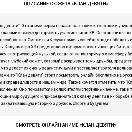
ОПИСАНИЕ СЮЖЕТА «КЛАН ДЕВЯТИ»
н девяти". Эта аниме-серия поразит вас своим качеством и уник
 кланами и вынужден принять участие в игре XB. Он становится чл
способностью. Сможет ли Кёсукэ помочь своей команде победить и
ль. Каждая игра XB представлена в форме захватывающих битв, к
ся с потрясающей музыкой, создают неповторимую атмосферу буд
ствует глубокий сюжет, который раскрывает темы дружбы, предат
что делает их очень реалистичными и заставляет зрителя волнова
и, то "Клан девяти" стоит посмотреть онлайн бесплатно на русск
и справедливости в нашем мире. Также хочется отметить, что "Кл
полнения. Оно понравится как любителям спортивных аниме, так и 
ющий мир будущего и присоединиться к клану девяти в их борьбе з
 и захватывающую историю о дружбе, спорте и будущем.
СМОТРЕТЬ ОНЛАЙН АНИМЕ «КЛАН ДЕВЯТИ»