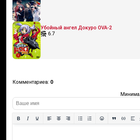
Убойный ангел Докуро OVA-2
6.7
Комментариев:
0
Минимал