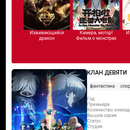
перекуре
Извивающийся
Камера, мотор!
И
аркетом
дракон
Фильм о монстрах
КЛАН ДЕВЯТИ
фантастика
спор
Год:
Премьера:
Количество эпизод
Вышла серия:
Статус:
Студия: