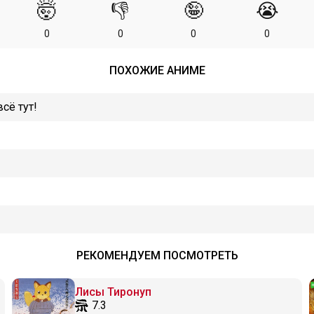
🤯
👎
🤪
😭
0
0
0
0
ПОХОЖИЕ АНИМЕ
сё тут!
РЕКОМЕНДУЕМ ПОСМОТРЕТЬ
Лисы Тиронуп
7.3