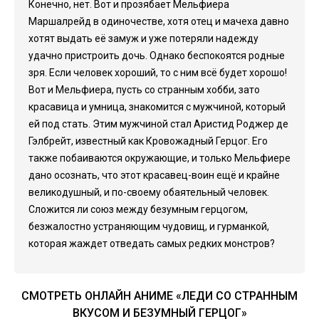
Конечно, нет. Вот и прозябает Мельфиера
Маршалрейд в одиночестве, хотя отец и мачеха давно
хотят выдать её замуж и уже потеряли надежду
удачно пристроить дочь. Однако беспокоятся родные
зря. Если человек хороший, то с ним всё будет хорошо!
Вот и Мельфиера, пусть со странным хобби, зато
красавица и умница, знакомится с мужчиной, который
ей под стать. Этим мужчиной стал Аристид Роджер де
Гэлбрейт, известный как Кровожадный Герцог. Его
также побаиваются окружающие, и только Мельфиере
дано осознать, что этот красавец-воин ещё и крайне
великодушный, и по-своему обаятельный человек.
Сложится ли союз между безумным герцогом,
безжалостно устраняющим чудовищ, и гурманкой,
которая жаждет отведать самых редких монстров?
СМОТРЕТЬ ОНЛАЙН АНИМЕ «ЛЕДИ СО СТРАННЫМ
ВКУСОМ И БЕЗУМНЫЙ ГЕРЦОГ»