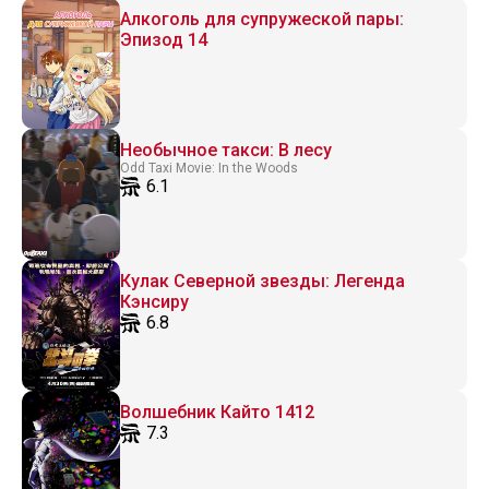
Алкоголь для супружеской пары:
Эпизод 14
Необычное такси: В лесу
Odd Taxi Movie: In the Woods
6.1
Кулак Северной звезды: Легенда
Кэнсиру
6.8
Волшебник Кайто 1412
7.3