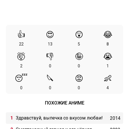
👍
😍
😲
😂
22
13
5
8
🤯
👎
🤪
😭
2
0
0
1
😴
🔪
😡
👶
0
0
0
4
ПОХОЖИЕ АНИМЕ
Здравствуй, выпечка со вкусом любви!
2014