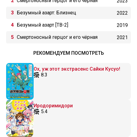
Смертоносный герцог и его чёрная
2023
горничная 2
Безумный азарт: Близнец
2022
Безумный азарт [ТВ-2]
2019
Смертоносный герцог и его чёрная
2021
горничная
РЕКОМЕНДУЕМ ПОСМОТРЕТЬ
Ох, уж этот экстрасенс Сайки Кусуо!
8.3
Иродоримидори
5.4