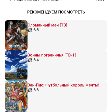
РЕКОМЕНДУЕМ ПОСМОТРЕТЬ
Сломанный меч [ТВ]
6.8
Воины пограничья [ТВ-1]
6.4
Ван-Пис: Футбольный король мечты!
6.6