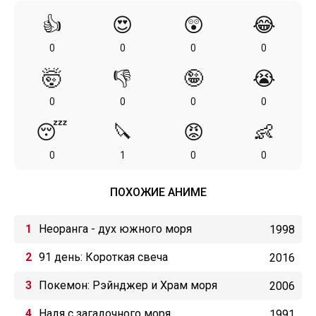
👍
😍
😲
😂
0
0
0
0
🤯
👎
🤪
😭
0
0
0
0
😴
🔪
😡
👶
0
1
0
0
ПОХОЖИЕ АНИМЕ
Неоранга - дух южного моря
1998
91 день: Короткая свеча
2016
Покемон: Рэйнджер и Храм моря
2006
Надя с загадочного моря
1991