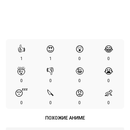
👍
😍
😲
😂
1
1
0
0
🤯
👎
🤪
😭
0
0
0
0
😴
🔪
😡
👶
0
0
0
0
ПОХОЖИЕ АНИМЕ