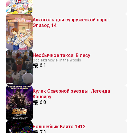
Алкоголь для супружеской пары:
Эпизод 14
Необычное такси: В лесу
Odd Taxi Movie: In the Woods
6.1
Кулак Северной звезды: Легенда
Кэнсиру
6.8
Волшебник Кайто 1412
7.3