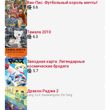
Ван-Пис: Футбольный король мечты!
6.6
Тамала 2010
6.3
Звездная карта: Легендарные
космические бродяги
5.7
Дракон Раджа 2
Long Zu II: Daowangzhe Zhi Tong