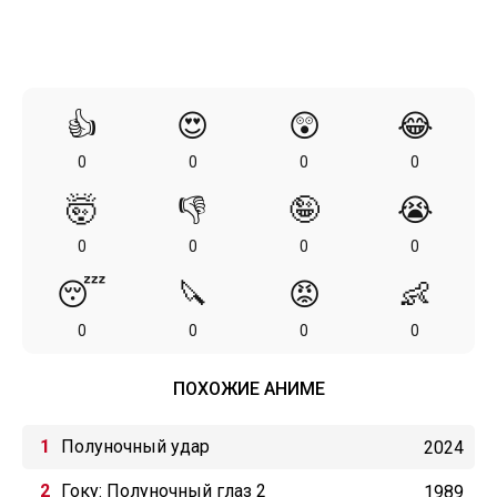
👍
😍
😲
😂
0
0
0
0
🤯
👎
🤪
😭
0
0
0
0
😴
🔪
😡
👶
0
0
0
0
ПОХОЖИЕ АНИМЕ
Полуночный удар
2024
Гоку: Полуночный глаз 2
1989