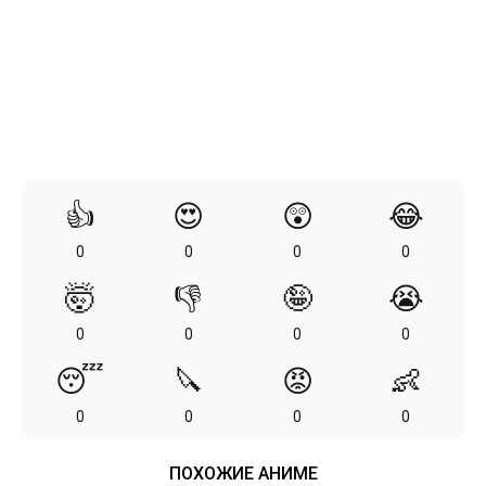
👍
😍
😲
😂
0
0
0
0
🤯
👎
🤪
😭
0
0
0
0
😴
🔪
😡
👶
0
0
0
0
ПОХОЖИЕ АНИМЕ