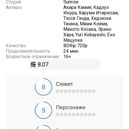
Студия:
Sunrise
Актеры:
Акира Камия, Кадзуэ
Икура, Харуми Итирюсаи,
Тэссё Гэнда, Хидэюки
Танака, Мами Кояма,
Макото Косака, Эрико
Хара, Yuri Kobayashi, Ёко
Мацуока
Качество:
BDRip 720p
Продолжительность:
24 мин.
Возрастное ограничение:
16+
8.07
Сюжет
Персонажи