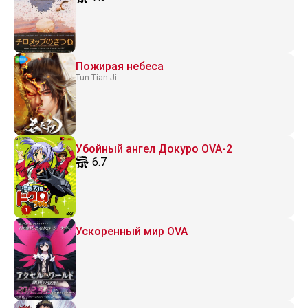
Пожирая небеса
Tun Tian Ji
Убойный ангел Докуро OVA-2
6.7
Ускоренный мир OVA