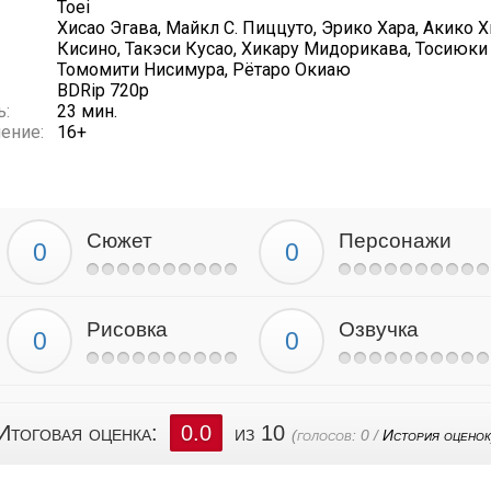
Toei
Хисао Эгава, Майкл С. Пиццуто, Эрико Хара, Акико
Кисино, Такэси Кусао, Хикару Мидорикава, Тосиюки
Томомити Нисимура, Рётаро Окиаю
BDRip 720p
ь:
23 мин.
ение:
16+
Сюжет
Персонажи
Рисовка
Озвучка
Итоговая оценка:
0.0
из 10
(голосов:
0
/
История оценок