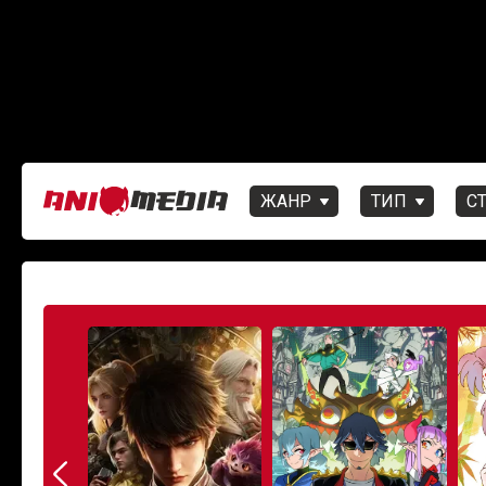
ЖАНР
ТИП
С