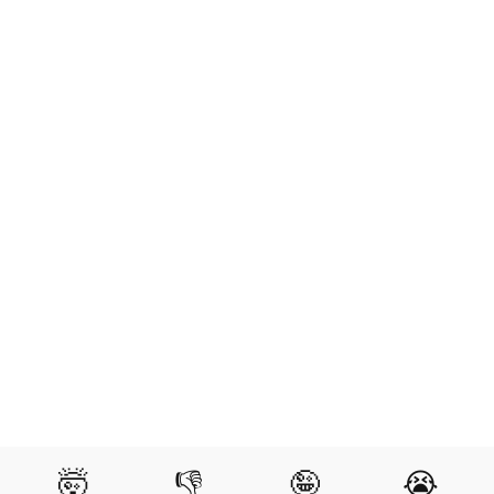
🤯
👎
🤪
😭