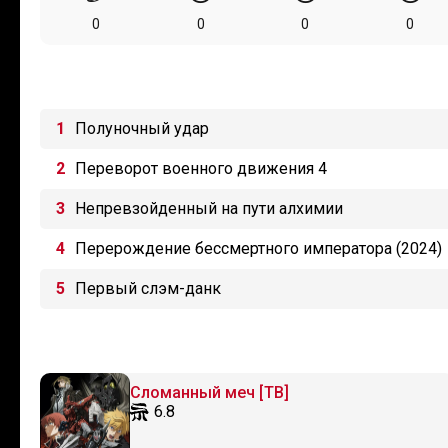
0
0
0
0
Полуночный удар
Переворот военного движения 4
Непревзойденный на пути алхимии
Перерождение бессмертного императора (2024)
Первый слэм-данк
Сломанный меч [ТВ]
6.8