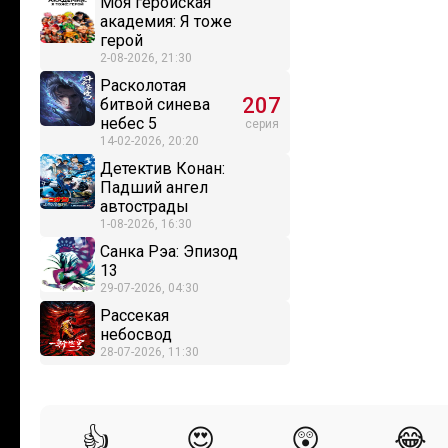
Моя геройская
академия: Я тоже
герой
2-08-2026, 21:30
Расколотая
207
битвой синева
небес 5
серия
14-02-2026, 20:20
Детектив Конан:
Падший ангел
автострады
1-08-2026, 16:30
Санка Рэа: Эпизод
13
29-07-2026, 04:30
Рассекая
небосвод
28-07-2026, 11:30
👍
😍
😲
😂