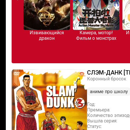
перекуре
Извивающийся
Камера, мотор!
И
аркетом
дракон
Фильм о монстрах
СЛЭМ-ДАНК [Т
Коронный бросок
аниме про школу
Год:
Премьера:
Количество эпизод
Вышла серия:
Статус: