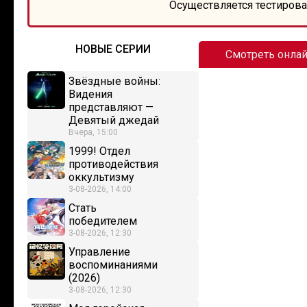
Осуществляется тестирова
НОВЫЕ СЕРИИ
Смотреть онла
Звёздные войны:
Видения
представляют —
Девятый джедай
Вчера, 15:00
1999! Отдел
противодействия
оккультизму
3-08-2026, 14:00
Стать
победителем
3-08-2026, 12:30
Управление
воспоминаниями
(2026)
3-08-2026, 12:30