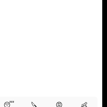
😴
🔪
😡
👶