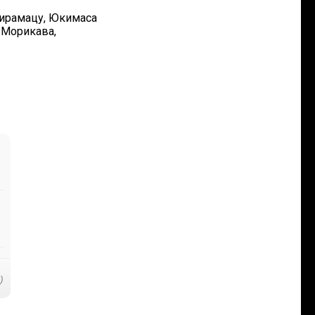
 Хирамацу, Юкимаса
 Морикава,
)