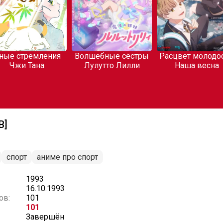
ные стремления
Волшебные сёстры
Расцвет молодос
Чжи Тана
Лулутто Лилли
Наша весна
В]
спорт
аниме про спорт
1993
16.10.1993
ов:
101
101
Завершён