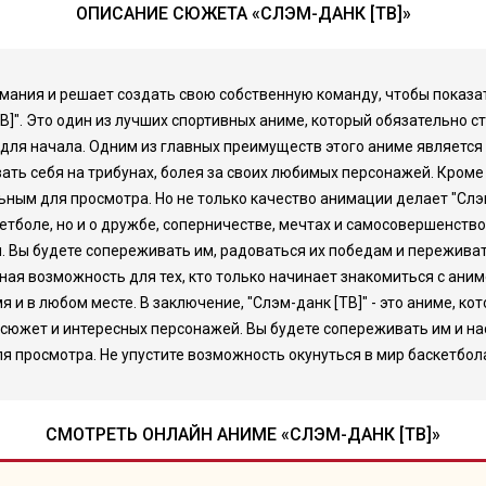
ОПИСАНИЕ СЮЖЕТА «СЛЭМ-ДАНК [ТВ]»
мания и решает создать свою собственную команду, чтобы показат
]". Это один из лучших спортивных аниме, который обязательно с
о для начала. Одним из главных преимуществ этого аниме являетс
вать себя на трибунах, болея за своих любимых персонажей. Кроме
ным для просмотра. Но не только качество анимации делает "Слэ
кетболе, но и о дружбе, соперничестве, мечтах и самосовершенст
. Вы будете сопереживать им, радоваться их победам и переживат
ная возможность для тех, кто только начинает знакомиться с аним
и в любом месте. В заключение, "Слэм-данк [ТВ]" - это аниме, ко
 сюжет и интересных персонажей. Вы будете сопереживать им и н
 просмотра. Не упустите возможность окунуться в мир баскетбола 
СМОТРЕТЬ ОНЛАЙН АНИМЕ «СЛЭМ-ДАНК [ТВ]»