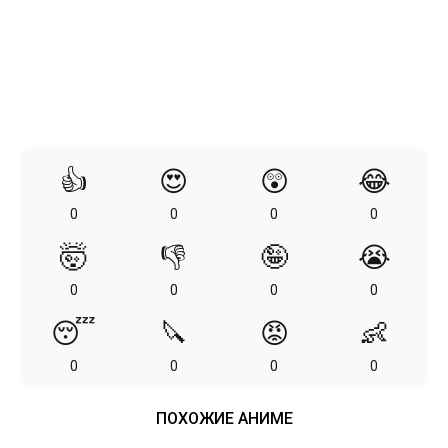
👍
😍
😲
😂
0
0
0
0
🤯
👎
🤪
😭
0
0
0
0
😴
🔪
😡
👶
0
0
0
0
ПОХОЖИЕ АНИМЕ