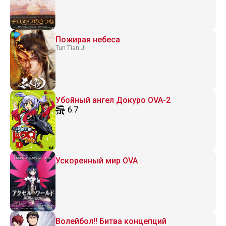
Пожирая небеса
Tun Tian Ji
Убойный ангел Докуро OVA-2
6.7
Ускоренный мир OVA
Волейбол!! Битва концепций