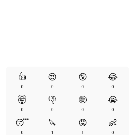
👍
😍
😲
😂
0
0
0
0
🤯
👎
🤪
😭
0
0
0
0
😴
🔪
😡
👶
0
1
1
0