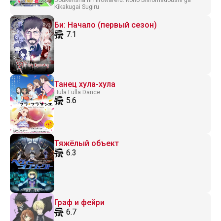
Boukensha ni Hirowareru: Kono Shiromadoushi ga
Kikakugai Sugiru
Би: Начало (первый сезон)
7.1
Танец хула-хула
Hula Fulla Dance
5.6
Тяжёлый объект
6.3
Граф и фейри
6.7