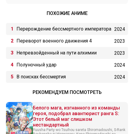
ПОХОЖИЕ АНИМЕ
Перерождение бессмертного императора
2024
(2024)
Переворот военного движения 4
2023
Непревзойденный на пути алхимии
2023
Полуночный удар
2024
В поисках бессмертия
2024
РЕКОМЕНДУЕМ ПОСМОТРЕТЬ
Белого мага, изгнанного из команды
героя, подобрал авантюрист ранга S:
Этот белый маг слишком
нестандартный
Yuusha Party wo Tsuihou sareta Shiromadoushi, S-Rank