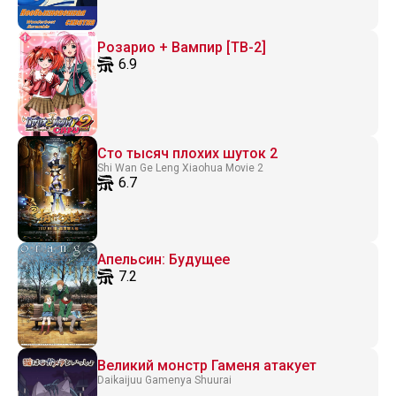
Розарио + Вампир [ТВ-2]
6.9
Сто тысяч плохих шуток 2
Shi Wan Ge Leng Xiaohua Movie 2
6.7
Апельсин: Будущее
7.2
Великий монстр Гаменя атакует
Daikaijuu Gamenya Shuurai