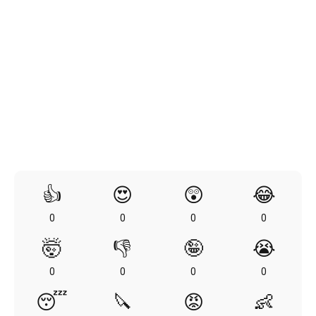
👍
😍
😲
😂
0
0
0
0
🤯
👎
🤪
😭
0
0
0
0
😴
🔪
😡
👶