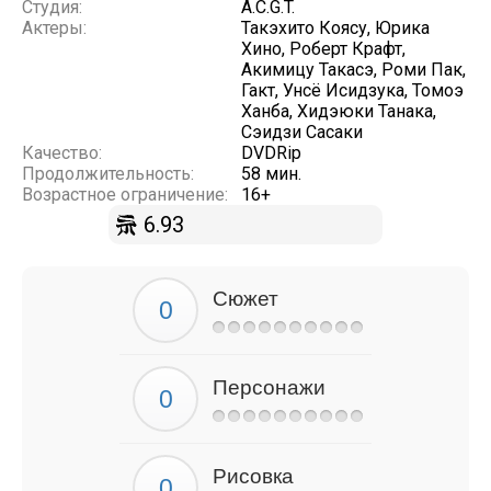
Студия:
A.C.G.T.
Актеры:
Такэхито Коясу, Юрика
Хино, Роберт Крафт,
Акимицу Такасэ, Роми Пак,
Гакт, Унсё Исидзука, Томоэ
Ханба, Хидэюки Танака,
Сэидзи Сасаки
Качество:
DVDRip
Продолжительность:
58 мин.
Возрастное ограничение:
16+
6.93
Сюжет
Персонажи
Рисовка