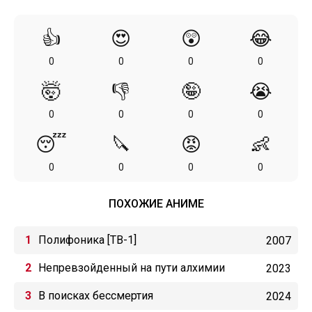
👍
😍
😲
😂
0
0
0
0
🤯
👎
🤪
😭
0
0
0
0
😴
🔪
😡
👶
0
0
0
0
ПОХОЖИЕ АНИМЕ
Полифоника [ТВ-1]
2007
Непревзойденный на пути алхимии
2023
В поисках бессмертия
2024