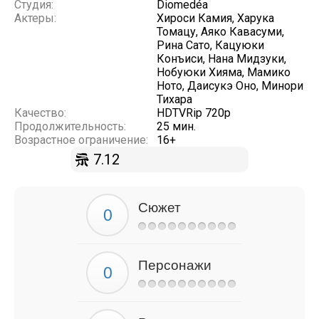
Студия:
Diomedéa
Актеры:
Хироси Камия, Харука
Томацу, Аяко Кавасуми,
Рина Сато, Кацуюки
Конъиси, Нана Мидзуки,
Нобуюки Хияма, Мамико
Ното, Даисукэ Оно, Минори
Тихара
Качество:
HDTVRip 720p
Продолжительность:
25 мин.
Возрастное ограничение:
16+
7.12
Сюжет
Персонажи