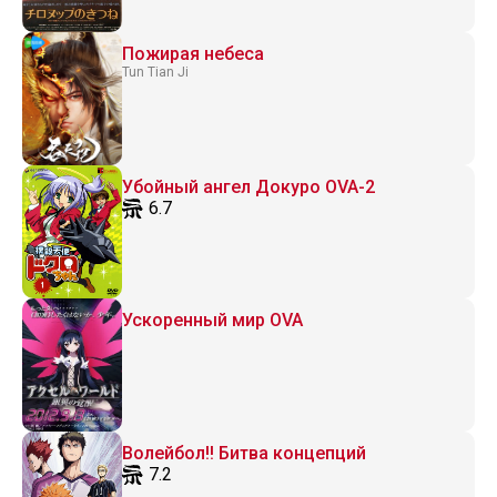
Пожирая небеса
Tun Tian Ji
Убойный ангел Докуро OVA-2
6.7
Ускоренный мир OVA
Волейбол!! Битва концепций
7.2