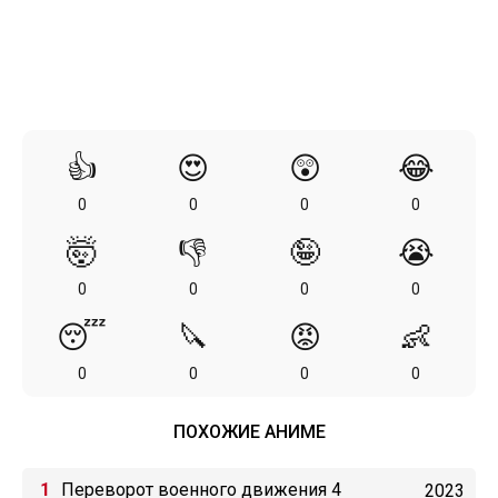
👍
😍
😲
😂
0
0
0
0
🤯
👎
🤪
😭
0
0
0
0
😴
🔪
😡
👶
0
0
0
0
ПОХОЖИЕ АНИМЕ
Переворот военного движения 4
2023