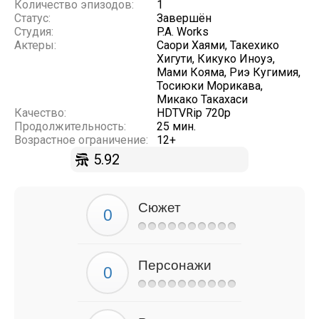
Количество эпизодов:
1
Статус:
Завершён
Студия:
P.A. Works
Актеры:
Саори Хаями, Такехико
Хигути, Кикуко Иноуэ,
Мами Кояма, Риэ Кугимия,
Тосиюки Морикава,
Микако Такахаси
Качество:
HDTVRip 720p
Продолжительность:
25 мин.
Возрастное ограничение:
12+
5.92
Сюжет
Персонажи