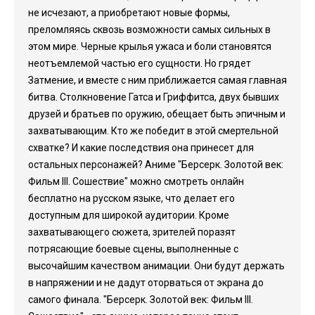
не исчезают, а приобретают новые формы,
преломляясь сквозь возможности самых сильных в
этом мире. Черные крылья ужаса и боли становятся
неотъемлемой частью его сущности. Но грядет
Затмение, и вместе с ним приближается самая главная
битва. Столкновение Гатса и Гриффитса, двух бывших
друзей и братьев по оружию, обещает быть эпичным и
захватывающим. Кто же победит в этой смертельной
схватке? И какие последствия она принесет для
остальных персонажей? Аниме "Берсерк. Золотой век:
Фильм III. Сошествие" можно смотреть онлайн
бесплатно на русском языке, что делает его
доступным для широкой аудитории. Кроме
захватывающего сюжета, зрителей поразят
потрясающие боевые сцены, выполненные с
высочайшим качеством анимации. Они будут держать
в напряжении и не дадут оторваться от экрана до
самого финала. "Берсерк. Золотой век: Фильм III.