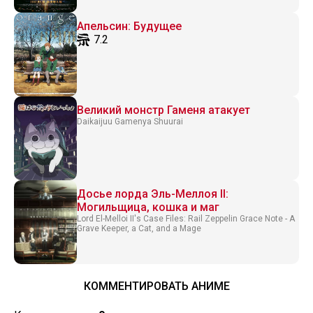
Апельсин: Будущее
7.2
Великий монстр Гаменя атакует
Daikaijuu Gamenya Shuurai
Досье лорда Эль-Меллоя II:
Могильщица, кошка и маг
Lord El-Melloi II's Case Files: Rail Zeppelin Grace Note - A
Grave Keeper, a Cat, and a Mage
КОММЕНТИРОВАТЬ АНИМЕ