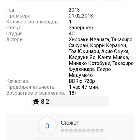
Год:
2013
Премьера:
01.02.2013
Количество эпизодов:
1
Статус:
Завершён
Студия:
4C
Актеры:
Хироаки Иванага, Такахиро
Сакурай, Кэрри Керанен,
Тоа Юкинари, Акио Оцука,
Кадзуки Яо, Кэнта Миякэ,
Минако Котобуки, Такахиро
Фудзивара, Ёсиро
Мацумото
Качество:
BDRip 720p
Продолжительность:
1 час 47 мин.
Возрастное ограничение:
18+
8.2
Сюжет