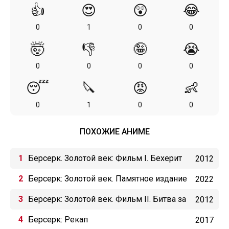
👍
😍
😲
😂
0
1
0
0
🤯
👎
🤪
😭
0
0
0
0
😴
🔪
😡
👶
0
1
0
0
ПОХОЖИЕ АНИМЕ
Берсерк. Золотой век: Фильм I. Бехерит
2012
Властителя
Берсерк: Золотой век. Памятное издание
2022
Берсерк: Золотой век. Фильм II. Битва за
2012
Долдрей
Берсерк: Рекап
2017