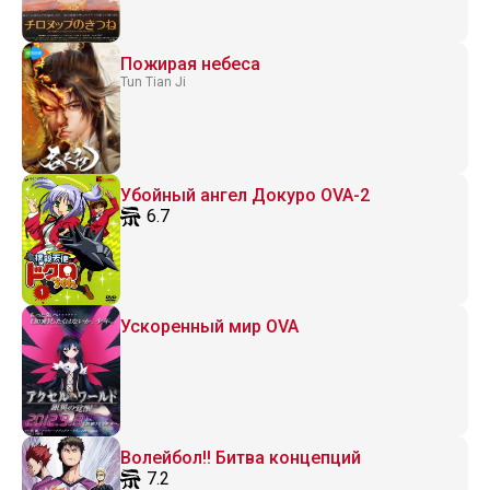
Пожирая небеса
Tun Tian Ji
Убойный ангел Докуро OVA-2
6.7
Ускоренный мир OVA
Волейбол!! Битва концепций
7.2