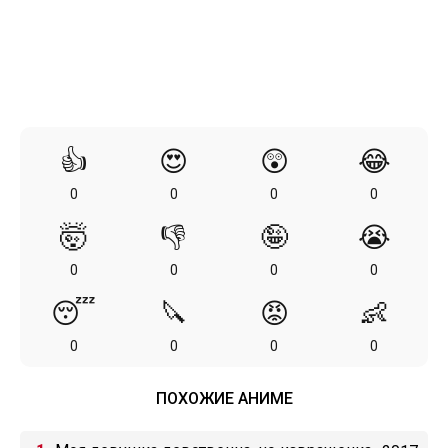
👍
😍
😲
😂
0
0
0
0
🤯
👎
🤪
😭
0
0
0
0
😴
🔪
😡
👶
0
0
0
0
ПОХОЖИЕ АНИМЕ