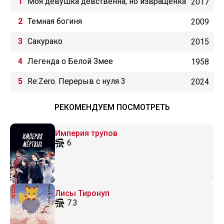
Моя девушка девственна, но извращенка
2017
до мозга костей
Темная богиня
2009
Сакурако
2015
Легенда о Белой Змее
1958
Re:Zero. Перерыв с нуля 3
2024
РЕКОМЕНДУЕМ ПОСМОТРЕТЬ
Империя трупов
6
Лисы Тиронуп
7.3