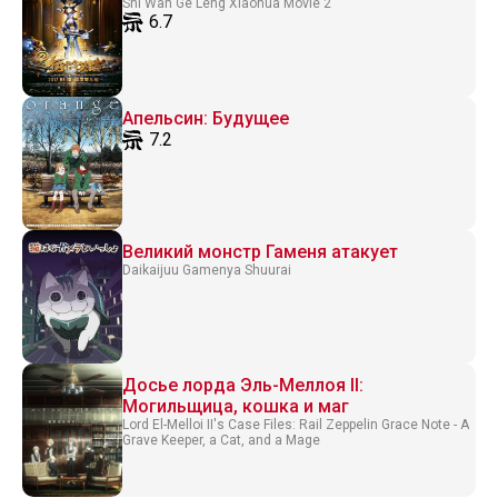
Shi Wan Ge Leng Xiaohua Movie 2
6.7
Апельсин: Будущее
7.2
Великий монстр Гаменя атакует
Daikaijuu Gamenya Shuurai
Досье лорда Эль-Меллоя II:
Могильщица, кошка и маг
Lord El-Melloi II's Case Files: Rail Zeppelin Grace Note - A
Grave Keeper, a Cat, and a Mage