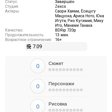
Статус:
Завершён
Студия:
Zexcs
Актеры:
Саори Хаями, Ёсицугу
Мацуока, Ариса Ното, Юка
Игути, Риэ Кугимия, Мику
Ито, Манами Танака
Качество:
BDRip 720p
Продолжительность:
13 мин.
Возрастное ограничение:
16+
7.09
Сюжет
Персонажи
Рисовка