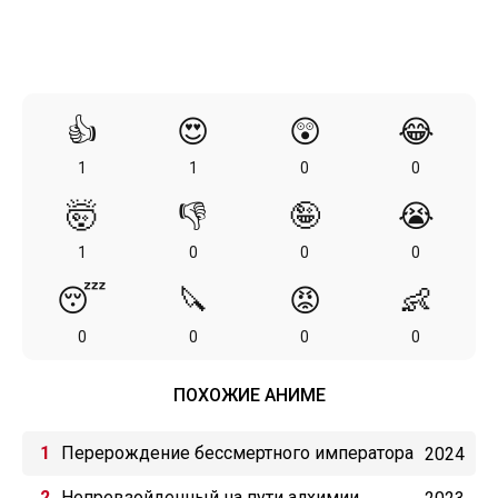
👍
😍
😲
😂
1
1
0
0
🤯
👎
🤪
😭
1
0
0
0
😴
🔪
😡
👶
0
0
0
0
ПОХОЖИЕ АНИМЕ
Перерождение бессмертного императора
2024
(2024)
Непревзойденный на пути алхимии