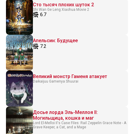
Сто тысяч плохих шуток 2
Shi Wan Ge Leng Xiaohua Movie 2
6.7
Апельсин: Будущее
7.2
Великий монстр Гаменя атакует
Daikaijuu Gamenya Shuurai
Досье лорда Эль-Меллоя II:
Могильщица, кошка и маг
Lord El-Melloi II's Case Files: Rail Zeppelin Grace Note - A
Grave Keeper, a Cat, and a Mage