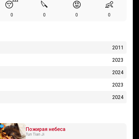
😴
🔪
😡
👶
0
0
0
0
2011
2023
2024
2023
2024
Пожирая небеса
Tun Tian Ji