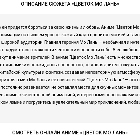
ОПИСАНИЕ СЮЖЕТА «ЦВЕТОК МО ЛАНЬ»
е ей придется бороться за свою жизнь и любовь. Аниме "Цветок М
 анимации на высшем уровне, каждый кадр пропитан магией и таи
я широкой аудитории. Главная героиня Мо Лань — необычная и инт
ят задуматься о важности честности и верности себе. А ее любовн
екут внимание зрителей. В аниме "Цветок Мо Лань" есть множеств
ет динамики и неожиданных поворотов, не давая зрителю скучать
 китайской культуры и фэнтези, создавая неповторимую атмосфер
ителя в мир Мо Лань и ее приключений. "Цветок Мо Лань" — это 
 постоянно развивается, не оставляя места для скучных моментов
ее аниме с качественной анимацией, интересными персонажами и
ком языке и погрузитесь в увлекательный мир приключений, любви 
СМОТРЕТЬ ОНЛАЙН АНИМЕ «ЦВЕТОК МО ЛАНЬ»