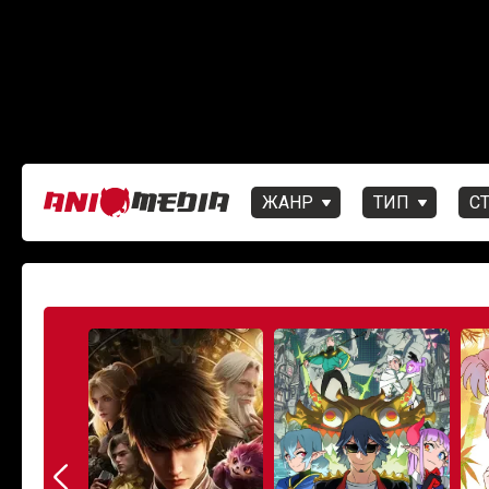
ЖАНР
ТИП
С