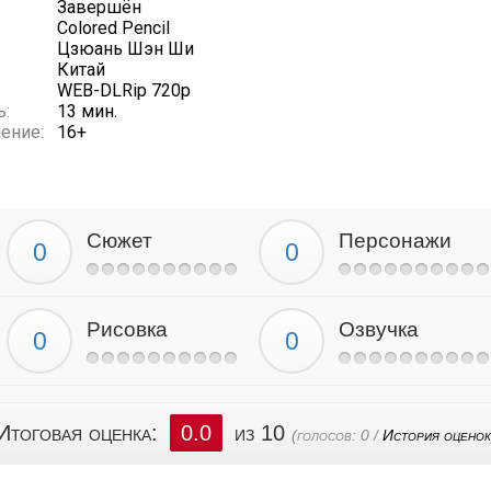
Завершён
Colored Pencil
Цзюань Шэн Ши
Китай
WEB-DLRip 720p
ь:
13 мин.
ение:
16+
Сюжет
Персонажи
Рисовка
Озвучка
Итоговая оценка:
0.0
из 10
(голосов:
0
/
История оценок