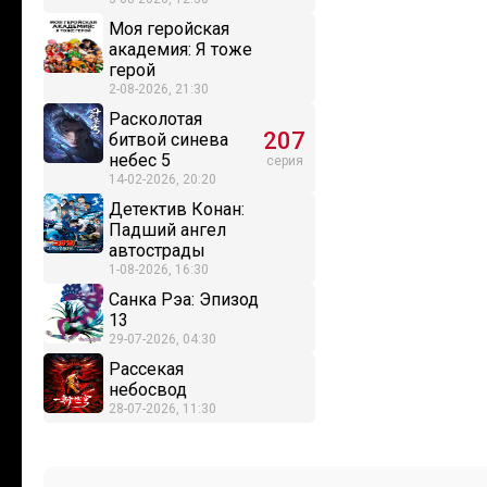
Моя геройская
академия: Я тоже
герой
2-08-2026, 21:30
Расколотая
207
битвой синева
небес 5
серия
14-02-2026, 20:20
Детектив Конан:
Падший ангел
автострады
1-08-2026, 16:30
Санка Рэа: Эпизод
13
29-07-2026, 04:30
Рассекая
небосвод
28-07-2026, 11:30