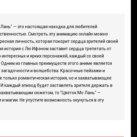
о Лань" — это настоящая находка для любителей
нственностью. Смотреть эту анимацию онлайн можно
ересная личность, которая покорит сердца зрителей своей
ая история с Лю Ифэном заставит сердца трепетать от
о интересных и ярких персонажей, каждый со своей
. Одним из главных преимуществ этого аниме является
у загадочности и волшебства. Красочные пейзажи и
не только романтическая история, но и захватывающее
. И каждый эпизод будет заставлять зрителя держать в
 захватывающим сюжетом, то "Цветок Мо Лань" —
и магии. Не упустите возможность окунуться в эту