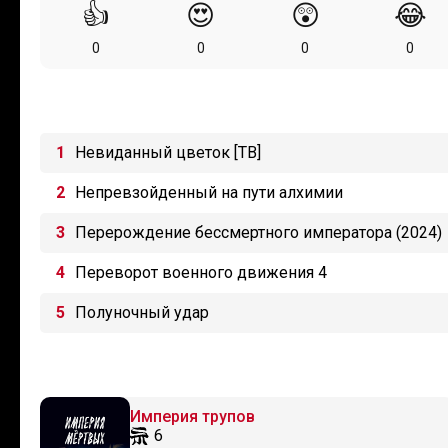
👍
😍
😲
😂
0
0
0
0
Невиданный цветок [ТВ]
Непревзойденный на пути алхимии
Перерождение бессмертного императора (2024)
Переворот военного движения 4
Полуночный удар
Империя трупов
6