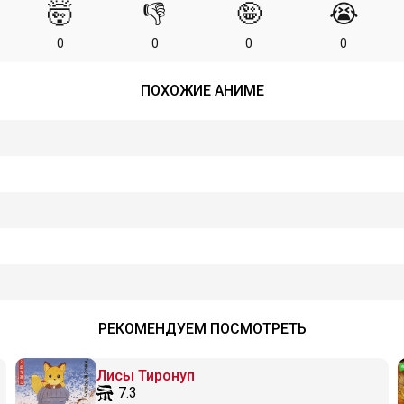
🤯
👎
🤪
😭
0
0
0
0
ПОХОЖИЕ АНИМЕ
РЕКОМЕНДУЕМ ПОСМОТРЕТЬ
Лисы Тиронуп
7.3