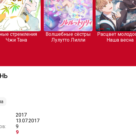
е стремления
Волшебные сёстры
Расцвет молодост
Чжи Тана
Лулутто Лилли
Наша весна
АНЬ
ла
2017
13.07.2017
ов:
9
9