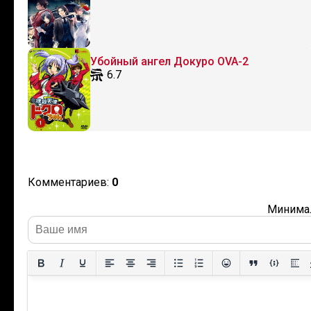
Убойный ангел Докуро OVA-2
6.7
Комментариев:
0
Минимал