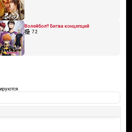
Волейбол!! Битва концепций
7.2
ируются.