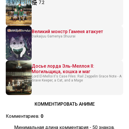
7.2
Великий монстр Гаменя атакует
Daikaijuu Gamenya Shuurai
Досье лорда Эль-Меллоя II:
Могильщица, кошка и маг
Lord El-Melloi II's Case Files: Rail Zeppelin Grace Note - A
Grave Keeper, a Cat, and a Mage
КОММЕНТИРОВАТЬ АНИМЕ
Комментариев:
0
Минимальная длина комментария - 50 знаков.