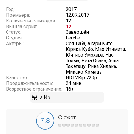
Год:
2017
Премьера:
12.07.2017
Количество эпизодов:
12
Вышла серия:
12
Статус:
Завершён
Студия:
Lerche
Актеры:
Сёя Тиба, Акари Кито,
Юрика Кубо, Мао Итимити,
Юитиро Умэхара, Нао
Тояма, Рёта Осака, Аяна
Такэтацу, Рина Хидака,
Микако Комацу
Качество:
HDTVRip 720p
Продолжительность:
24 мин.
Возрастное ограничение:
16+
7.85
Сюжет