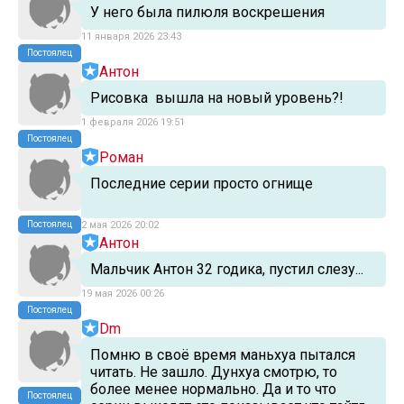
У него была пилюля воскрешения
11 января 2026 23:43
Постоялец
Антон
Рисовка вышла на новый уровень?!
1 февраля 2026 19:51
Постоялец
Роман
Последние серии просто огнище
Постоялец
2 мая 2026 20:02
Антон
Мальчик Антон 32 годика, пустил слезу...
19 мая 2026 00:26
Постоялец
Dm
Помню в своё время маньхуа пытался
читать. Не зашло. Дунхуа смотрю, то
более менее нормально. Да и то что
Постоялец