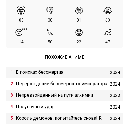
🤯
👎
🤪
😭
83
38
31
63
😴
🔪
😡
👶
14
50
22
47
ПОХОЖИЕ АНИМЕ
В поисках бессмертия
2024
Перерождение бессмертного императора
2024
(2024)
Непревзойденный на пути алхимии
2023
Полуночный удар
2024
Король демонов, попытайтесь снова! R
2024