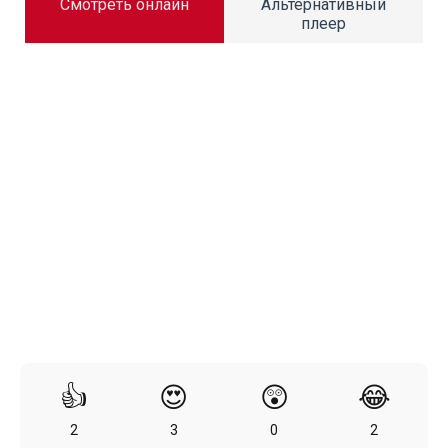
Смотреть онлайн
Альтернативный
плеер
👍
😍
😲
😂
2
3
0
2