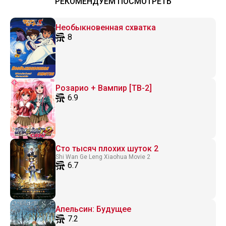
РЕКОМЕНДУЕМ ПОСМОТРЕТЬ
Необыкновенная схватка
8
Розарио + Вампир [ТВ-2]
6.9
Сто тысяч плохих шуток 2
Shi Wan Ge Leng Xiaohua Movie 2
6.7
Апельсин: Будущее
7.2