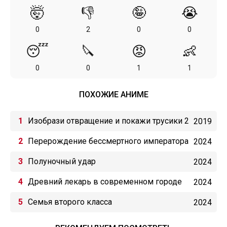
🤯
👎
🤪
😭
0
2
0
0
😴
🔪
😡
👶
0
0
1
1
ПОХОЖИЕ АНИМЕ
Изобрази отвращение и покажи трусики 2
2019
Перерождение бессмертного императора
2024
(2024)
Полуночный удар
2024
Древний лекарь в современном городе
2024
Семья второго класса
2024