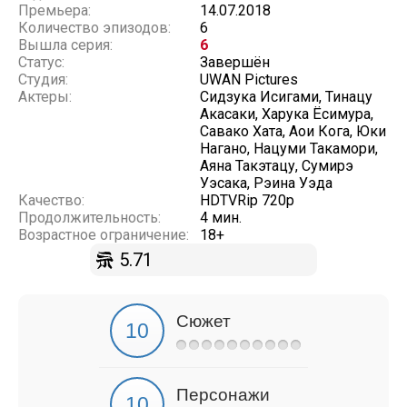
Премьера:
14.07.2018
Количество эпизодов:
6
Вышла серия:
6
Статус:
Завершён
Студия:
UWAN Pictures
Актеры:
Сидзука Исигами, Тинацу
Акасаки, Харука Ёсимура,
Савако Хата, Аои Кога, Юки
Нагано, Нацуми Такамори,
Аяна Такэтацу, Сумирэ
Уэсака, Рэина Уэда
Качество:
HDTVRip 720p
Продолжительность:
4 мин.
Возрастное ограничение:
18+
5.71
Сюжет
Персонажи