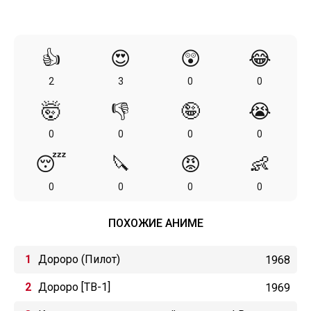
👍
😍
😲
😂
2
3
0
0
🤯
👎
🤪
😭
0
0
0
0
😴
🔪
😡
👶
0
0
0
0
ПОХОЖИЕ АНИМЕ
Дороро (Пилот)
1968
Дороро [ТВ-1]
1969