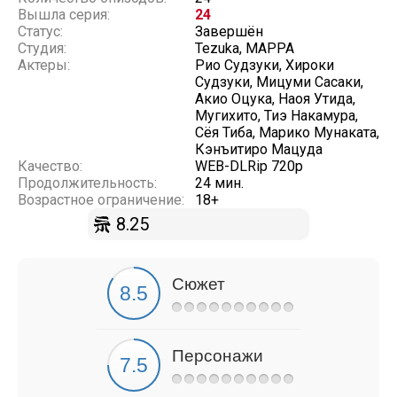
Вышла серия:
24
Статус:
Завершён
Студия:
Tezuka, MAPPA
Актеры:
Рио Судзуки, Хироки
Судзуки, Мицуми Сасаки,
Акио Оцука, Наоя Утида,
Мугихито, Тиэ Накамура,
Сёя Тиба, Марико Мунаката,
Кэнъитиро Мацуда
Качество:
WEB-DLRip 720p
Продолжительность:
24 мин.
Возрастное ограничение:
18+
8.25
Сюжет
Персонажи