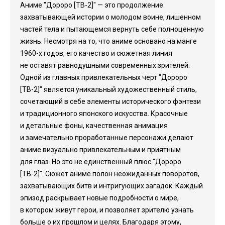
Аниме "Дороро [ТВ-2]" — это продолжение
захватывающей истории о молодом воине, лишенном
частей тела и пытающемся вернуть себе полноценную
жизнь. Несмотря на то, что аниме основано на манге
1960-х годов, его качество и сюжетная линия
не оставят равнодушными современных зрителей.
Одной из главных привлекательных черт "Дороро
[ТВ-2]" является уникальный художественный стиль,
сочетающий в себе элементы исторического фэнтези
и традиционного японского искусства. Красочные
и детальные фоны, качественная анимация
и замечательно проработанные персонажи делают
аниме визуально привлекательным и приятным
для глаз. Но это не единственный плюс "Дороро
[ТВ-2]". Сюжет аниме полон неожиданных поворотов,
захватывающих битв и интригующих загадок. Каждый
эпизод раскрывает новые подробности о мире,
в котором живут герои, и позволяет зрителю узнать
больше о их прошлом и целях. Благодаря этому,