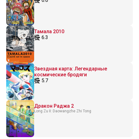
6.6
Тамала 2010
6.3
Звездная карта: Легендарные
космические бродяги
5.7
Дракон Раджа 2
Long Zu II: Daowangzhe Zhi Tong