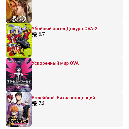
Убойный ангел Докуро OVA-2
6.7
Ускоренный мир OVA
Волейбол!! Битва концепций
7.2