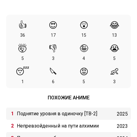
👍
😍
😲
😂
36
17
15
13
🤯
👎
🤪
😭
5
3
4
5
😴
🔪
😡
👶
1
6
5
3
ПОХОЖИЕ АНИМЕ
Поднятие уровня в одиночку [ТВ-2]
2025
Непревзойденный на пути алхимии
2023