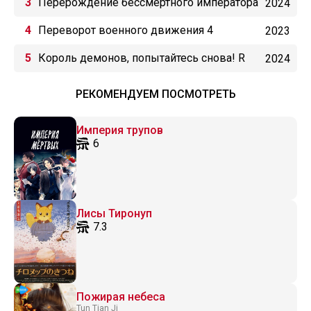
Перерождение бессмертного императора
2024
(2024)
Переворот военного движения 4
2023
Король демонов, попытайтесь снова! R
2024
РЕКОМЕНДУЕМ ПОСМОТРЕТЬ
Империя трупов
6
Лисы Тиронуп
7.3
Пожирая небеса
Tun Tian Ji