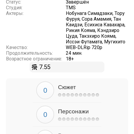
Статус:
Завершён
Студия:
TMS
Актеры:
Нобунага Симадзаки, Тору
Фуруя, Сора Амамия, Тан
Каидзи, Ёсихиса Кавахара,
Рикия Кояма, Кэндзиро
Цуда, Такэхиро Кояма,
Иссэи Футамата, Мугихито
Качество:
WEB-DLRip 720p
Продолжительность:
24 мин.
Возрастное ограничение:
18+
7.55
Сюжет
Персонажи