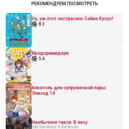
РЕКОМЕНДУЕМ ПОСМОТРЕТЬ
Ох, уж этот экстрасенс Сайки Кусуо!
8.3
Иродоримидори
5.4
Алкоголь для супружеской пары:
Эпизод 14
Необычное такси: В лесу
Odd Taxi Movie: In the Woods