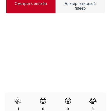
Смотреть онлайн
Альтернативный
плеер
👍
😍
😲
😂
1
0
0
0