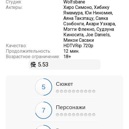
Студия:
Wolfsbane
Актеры:
Хиро Симоно, Хибику
Ямамура, Юи Ниномия,
Аяна Такэтацу, Саяка
Сэнбонги, Акари Уэхара,
Мэгги Флекно, Судзуна
Киносита, Joe Daniels,
Микои Сасаки
Качество:
HDTVRip 720p
Продолжительность:
12 мин.
Возрастное ограничение:
18+
5.53
Сюжет
Персонажи