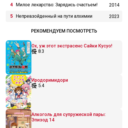
Милое лекарство: Зарядись счастьем!
2014
Балерина Королевства кукол
Непревзойденный на пути алхимии
2023
РЕКОМЕНДУЕМ ПОСМОТРЕТЬ
Ох, уж этот экстрасенс Сайки Кусуо!
8.3
Иродоримидори
5.4
Алкоголь для супружеской пары:
Эпизод 14