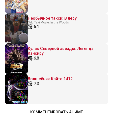
Необычное такси: В лесу
Odd Taxi Movie: In the Woods
6.1
Кулак Северной звезды: Легенда
Кэнсиру
6.8
Волшебник Кайто 1412
7.3
КОММЕНТИРОВАТЬ АНИМЕ