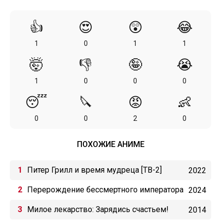
👍
😍
😲
😂
1
0
1
1
🤯
👎
🤪
😭
1
0
0
0
😴
🔪
😡
👶
0
0
2
0
ПОХОЖИЕ АНИМЕ
Питер Грилл и время мудреца [ТВ-2]
2022
Перерождение бессмертного императора
2024
(2024)
Милое лекарство: Зарядись счастьем!
2014