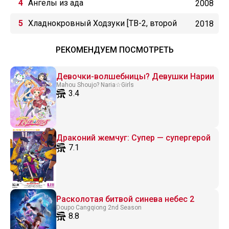
Ангелы из ада
2008
Хладнокровный Ходзуки [ТВ-2, второй
2018
сезон]
РЕКОМЕНДУЕМ ПОСМОТРЕТЬ
Девочки-волшебницы? Девушки Нарии
Mahou Shoujo? Naria☆Girls
3.4
Драконий жемчуг: Супер — супергерой
7.1
Расколотая битвой синева небес 2
Doupo Cangqiong 2nd Season
8.8