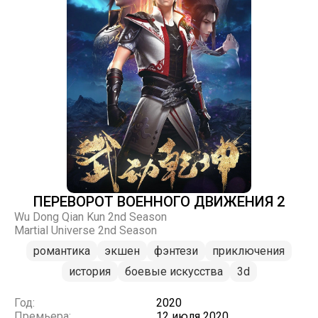
ПЕРЕВОРОТ ВОЕННОГО ДВИЖЕНИЯ 2
Wu Dong Qian Kun 2nd Season
Martial Universe 2nd Season
романтика
экшен
фэнтези
приключения
история
боевые искусства
3d
Год:
2020
Премьера:
12 июля 2020