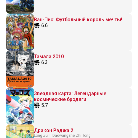
Ван-Пис: Футбольный король мечты!
6.6
Тамала 2010
6.3
Звездная карта: Легендарные
космические бродяги
5.7
Дракон Раджа 2
Long Zu II: Daowangzhe Zhi Tong