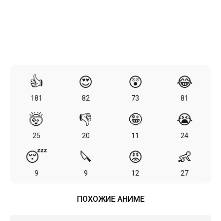
👍
😍
😲
😂
181
82
73
81
🤯
👎
🤪
😭
25
20
11
24
😴
🔪
😡
👶
9
9
12
27
ПОХОЖИЕ АНИМЕ