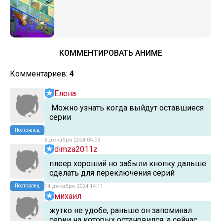
КОММЕНТИРОВАТЬ АНИМЕ
Комментариев:
4
Елена
Можно узнать когда выйдут оставшиеся
серии
Постоялец
6 декабря 2024 04:08
dimza2011z
плеер хороший но забыли кнопку дальше
сделать для переключения серий
Постоялец
14 декабря 2024 14:11
михаил
жутко не удобе, раньше он запоминал
серии на которых остановился, а сейчас